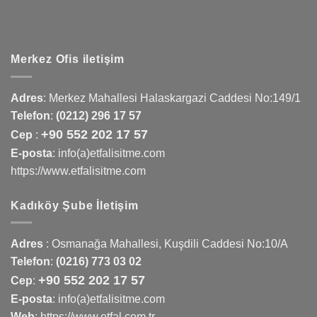
Merkez Ofis iletişim
Adres
:
Merkez Mahallesi Halaskargazi Caddesi No:149/1
Telefon
:
(0212) 296 17 57
+90 552 202 17 57
Cep
:
E-posta
: info(a)etfalisitme.com
https://www.etfalisitme.com
Kadıköy Şube İletişim
Adres
:
Osmanağa Mahallesi, Kuşdili Caddesi No:10/A
Telefon
:
(0216) 773 03 02
+90 552 202 17 57
Cep
:
E-posta
: info(a)etfalisitme.com
Web
:
https://www.etfal.com.tr