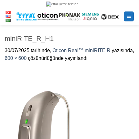
İçeriğe
atla
miniRITE_R_H1
30/07/2025
tarihinde,
Oticon Real™ miniRITE R
yazısında,
600 × 600
çözünürlüğünde yayınlandı