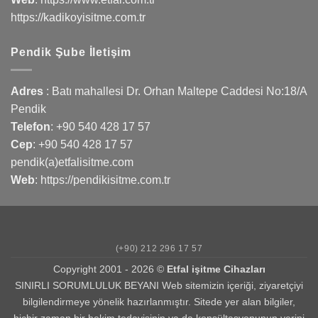
https://kadikoyisitme.com.tr
Pendik Şube İletişim
Adres
: Batı mahallesi Dr. Orhan Maltepe Caddesi No:18/A
Pendik
Telefon
:
+90 540 428 17 57
Cep
:
+90 540 428 17 57
pendik(a)etfalisitme.com
Web
:
https://pendikisitme.com.tr
(+90) 212 296 17 57
Copyright 2001 - 2026 ©
Etfal işitme Cihazları
SINIRLI SORUMLULUK BEYANI Web sitemizin içeriği, ziyaretçiyi
bilgilendirmeye yönelik hazırlanmıştır. Sitede yer alan bilgiler,
hiçbir zaman bir hekim tedavisinin ya da konsültasyonunun yerini