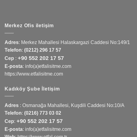
Merkez Ofis iletişim
Adres
:
Merkez Mahallesi Halaskargazi Caddesi No:149/1
Telefon
:
(0212) 296 17 57
+90 552 202 17 57
Cep
:
E-posta
: info(a)etfalisitme.com
https://www.etfalisitme.com
Kadıköy Şube İletişim
Adres
:
Osmanağa Mahallesi, Kuşdili Caddesi No:10/A
Telefon
:
(0216) 773 03 02
+90 552 202 17 57
Cep
:
E-posta
: info(a)etfalisitme.com
Web
:
https://www.etfal.com.tr