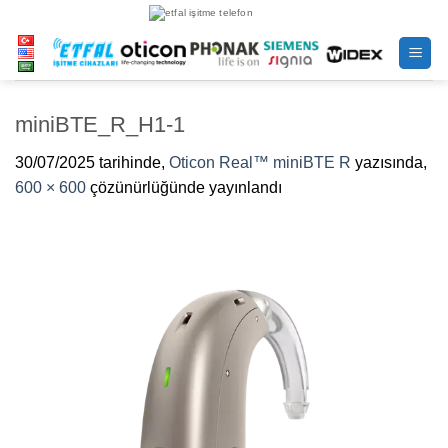
İçeriğe
atla
miniBTE_R_H1-1
30/07/2025
tarihinde,
Oticon Real™ miniBTE R
yazısında,
600 × 600
çözünürlüğünde yayınlandı