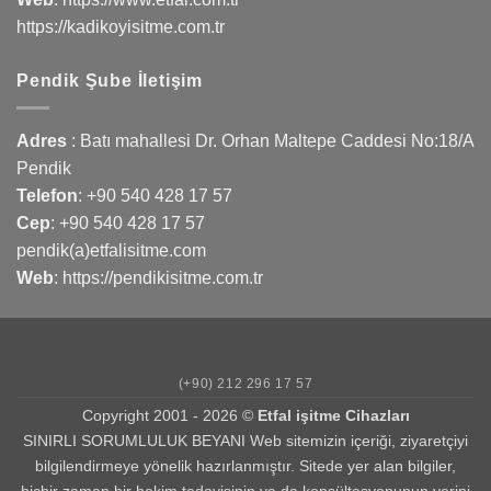
https://kadikoyisitme.com.tr
Pendik Şube İletişim
Adres
: Batı mahallesi Dr. Orhan Maltepe Caddesi No:18/A
Pendik
Telefon
:
+90 540 428 17 57
Cep
:
+90 540 428 17 57
pendik(a)etfalisitme.com
Web
:
https://pendikisitme.com.tr
(+90) 212 296 17 57
Copyright 2001 - 2026 ©
Etfal işitme Cihazları
SINIRLI SORUMLULUK BEYANI Web sitemizin içeriği, ziyaretçiyi
bilgilendirmeye yönelik hazırlanmıştır. Sitede yer alan bilgiler,
hiçbir zaman bir hekim tedavisinin ya da konsültasyonunun yerini