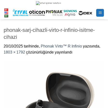
İçeriğe
atla
phonak-sarj-cihazli-virto-r-infinio-isitme-
cihazi
20/10/2025
tarihinde,
Phonak Virto™ R Infinio
yazısında,
1803 × 1792
çözünürlüğünde yayınlandı