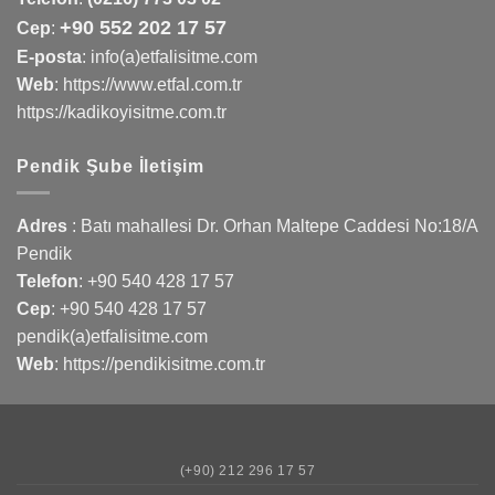
+90 552 202 17 57
Cep
:
E-posta
: info(a)etfalisitme.com
Web
:
https://www.etfal.com.tr
https://kadikoyisitme.com.tr
Pendik Şube İletişim
Adres
: Batı mahallesi Dr. Orhan Maltepe Caddesi No:18/A
Pendik
Telefon
:
+90 540 428 17 57
Cep
:
+90 540 428 17 57
pendik(a)etfalisitme.com
Web
:
https://pendikisitme.com.tr
(+90) 212 296 17 57