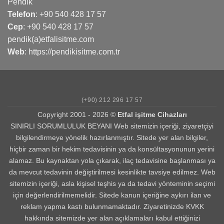
Pendik
Telefon
:
+90 540 428 17 57
Cep
:
+90 540 428 17 57
pendik(a)etfalisitme.com
Web
:
https://pendikisitme.com.tr
(+90) 212 296 17 57
Copyright 2001 - 2026 ©
Etfal işitme Cihazları
SINIRLI SORUMLULUK BEYANI Web sitemizin içeriği, ziyaretçiyi
bilgilendirmeye yönelik hazırlanmıştır. Sitede yer alan bilgiler,
hiçbir zaman bir hekim tedavisinin ya da konsültasyonunun yerini
alamaz. Bu kaynaktan yola çıkarak, ilaç tedavisine başlanması ya
da mevcut tedavinin değiştirilmesi kesinlikte tavsiye edilmez. Web
sitemizin içeriği, asla kişisel teşhis ya da tedavi yönteminin seçimi
için değerlendirilmemelidir. Sitede kanun içeriğine aykırı ilan ve
reklam yapma kastı bulunmamaktadır. Ziyaretinizde KVKK
hakkında sitemizde yer alan açıklamaları kabul ettiğinizi