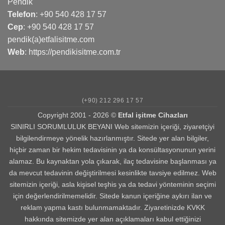
Pendik
Telefon
:
+90 540 428 17 57
Cep
:
+90 540 428 17 57
pendik(a)etfalisitme.com
Web
:
https://pendikisitme.com.tr
(+90) 212 296 17 57
Copyright 2001 - 2026 ©
Etfal işitme Cihazları
SINIRLI SORUMLULUK BEYANI Web sitemizin içeriği, ziyaretçiyi
bilgilendirmeye yönelik hazırlanmıştır. Sitede yer alan bilgiler,
hiçbir zaman bir hekim tedavisinin ya da konsültasyonunun yerini
alamaz. Bu kaynaktan yola çıkarak, ilaç tedavisine başlanması ya
da mevcut tedavinin değiştirilmesi kesinlikte tavsiye edilmez. Web
sitemizin içeriği, asla kişisel teşhis ya da tedavi yönteminin seçimi
için değerlendirilmemelidir. Sitede kanun içeriğine aykırı ilan ve
reklam yapma kastı bulunmamaktadır. Ziyaretinizde KVKK
hakkında sitemizde yer alan açıklamaları kabul ettiğinizi