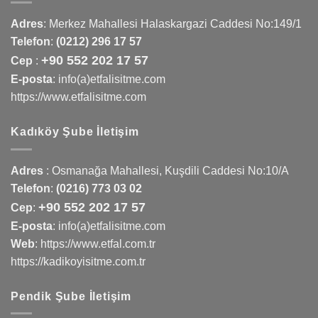
Adres
:
Merkez Mahallesi Halaskargazi Caddesi No:149/1
Telefon
:
(0212) 296 17 57
+90 552 202 17 57
Cep
:
E-posta
: info(a)etfalisitme.com
https://www.etfalisitme.com
Kadıköy Şube İletişim
Adres
:
Osmanağa Mahallesi, Kuşdili Caddesi No:10/A
Telefon
:
(0216) 773 03 02
+90 552 202 17 57
Cep
:
E-posta
: info(a)etfalisitme.com
Web
:
https://www.etfal.com.tr
https://kadikoyisitme.com.tr
Pendik Şube İletişim