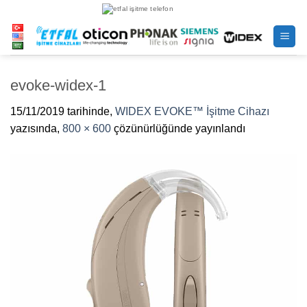
İçeriğe
atla
evoke-widex-1
15/11/2019
tarihinde,
WIDEX EVOKE™ İşitme Cihazı
yazısında,
800 × 600
çözünürlüğünde yayınlandı