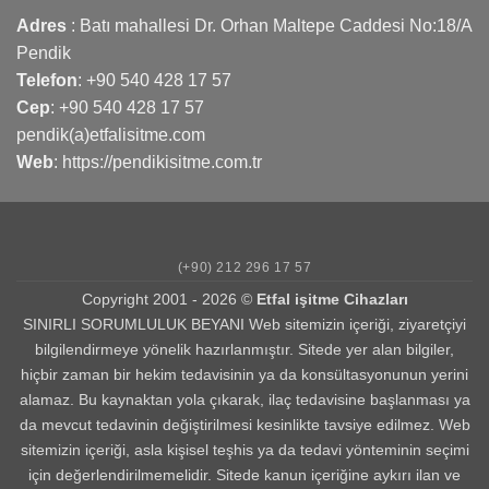
Adres
: Batı mahallesi Dr. Orhan Maltepe Caddesi No:18/A
Pendik
Telefon
:
+90 540 428 17 57
Cep
:
+90 540 428 17 57
pendik(a)etfalisitme.com
Web
:
https://pendikisitme.com.tr
(+90) 212 296 17 57
Copyright 2001 - 2026 ©
Etfal işitme Cihazları
SINIRLI SORUMLULUK BEYANI Web sitemizin içeriği, ziyaretçiyi
bilgilendirmeye yönelik hazırlanmıştır. Sitede yer alan bilgiler,
hiçbir zaman bir hekim tedavisinin ya da konsültasyonunun yerini
alamaz. Bu kaynaktan yola çıkarak, ilaç tedavisine başlanması ya
da mevcut tedavinin değiştirilmesi kesinlikte tavsiye edilmez. Web
sitemizin içeriği, asla kişisel teşhis ya da tedavi yönteminin seçimi
için değerlendirilmemelidir. Sitede kanun içeriğine aykırı ilan ve