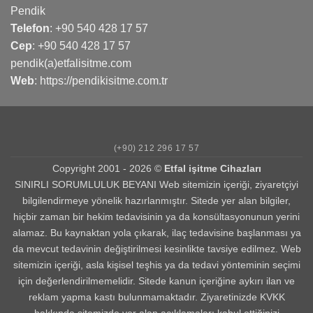
Pendik
Telefon
:
+90 540 428 17 57
Cep
:
+90 540 428 17 57
pendik(a)etfalisitme.com
Web
:
https://pendikisitme.com.tr
(+90) 212 296 17 57
Copyright 2001 - 2026 ©
Etfal işitme Cihazları
SINIRLI SORUMLULUK BEYANI Web sitemizin içeriği, ziyaretçiyi
bilgilendirmeye yönelik hazırlanmıştır. Sitede yer alan bilgiler,
hiçbir zaman bir hekim tedavisinin ya da konsültasyonunun yerini
alamaz. Bu kaynaktan yola çıkarak, ilaç tedavisine başlanması ya
da mevcut tedavinin değiştirilmesi kesinlikte tavsiye edilmez. Web
sitemizin içeriği, asla kişisel teşhis ya da tedavi yönteminin seçimi
için değerlendirilmemelidir. Sitede kanun içeriğine aykırı ilan ve
reklam yapma kastı bulunmamaktadır. Ziyaretinizde KVKK
hakkında sitemizde yer alan açıklamaları kabul ettiğinizi