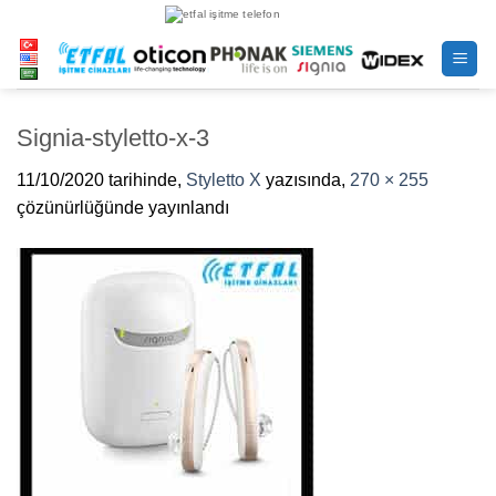
İçeriğe
atla
Signia-styletto-x-3
11/10/2020
tarihinde,
Styletto X
yazısında,
270 × 255
çözünürlüğünde yayınlandı