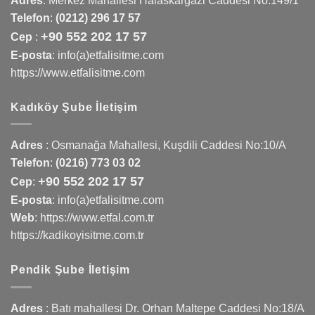
Adres
:
Merkez Mahallesi Halaskargazi Caddesi No:149/1
Telefon
:
(0212) 296 17 57
+90 552 202 17 57
Cep
:
E-posta
: info(a)etfalisitme.com
https://www.etfalisitme.com
Kadıköy Şube İletişim
Adres
:
Osmanağa Mahallesi, Kuşdili Caddesi No:10/A
Telefon
:
(0216) 773 03 02
+90 552 202 17 57
Cep
:
E-posta
: info(a)etfalisitme.com
Web
:
https://www.etfal.com.tr
https://kadikoyisitme.com.tr
Pendik Şube İletişim
Adres
: Batı mahallesi Dr. Orhan Maltepe Caddesi No:18/A