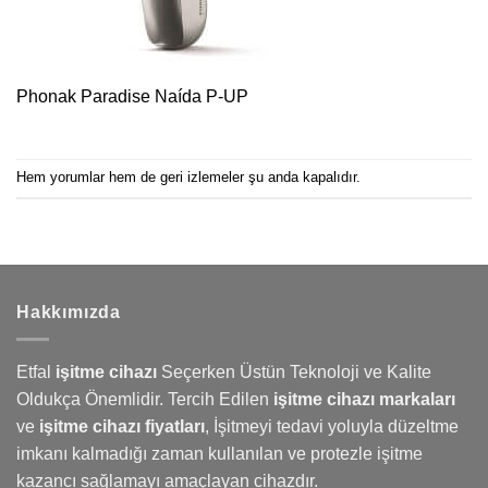
Phonak Paradise Naída P-UP
Hem yorumlar hem de geri izlemeler şu anda kapalıdır.
Hakkımızda
Etfal
işitme cihazı
Seçerken Üstün Teknoloji ve Kalite
Oldukça Önemlidir. Tercih Edilen
işitme cihazı markaları
ve
işitme cihazı fiyatları
,
İşitmeyi
tedavi yoluyla düzeltme
imkanı kalmadığı zaman kullanılan ve protezle işitme
kazancı sağlamayı amaçlayan cihazdır.