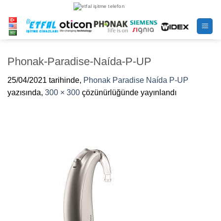
İçeriğe
atla
Phonak-Paradise-Naída-P-UP
25/04/2021
tarihinde,
Phonak Paradise Naída P-UP
yazısında,
300 × 300
çözünürlüğünde yayınlandı