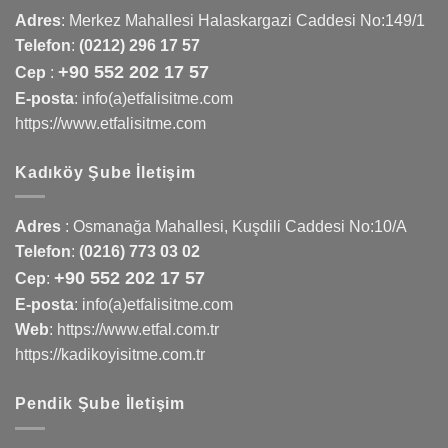
Adres
:
Merkez Mahallesi Halaskargazi Caddesi No:149/1
Telefon
:
(0212) 296 17 57
+90 552 202 17 57
Cep
:
E-posta
: info(a)etfalisitme.com
https://www.etfalisitme.com
Kadıköy Şube İletişim
Adres
:
Osmanağa Mahallesi, Kuşdili Caddesi No:10/A
Telefon
:
(0216) 773 03 02
+90 552 202 17 57
Cep
:
E-posta
: info(a)etfalisitme.com
Web
:
https://www.etfal.com.tr
https://kadikoyisitme.com.tr
Pendik Şube İletişim