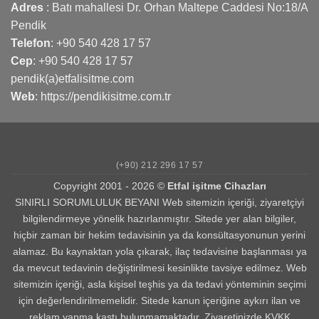
Adres
: Batı mahallesi Dr. Orhan Maltepe Caddesi No:18/A
Pendik
Telefon
:
+90 540 428 17 57
Cep
:
+90 540 428 17 57
pendik(a)etfalisitme.com
Web
:
https://pendikisitme.com.tr
(+90) 212 296 17 57
Copyright 2001 - 2026 ©
Etfal işitme Cihazları
SINIRLI SORUMLULUK BEYANI Web sitemizin içeriği, ziyaretçiyi
bilgilendirmeye yönelik hazırlanmıştır. Sitede yer alan bilgiler,
hiçbir zaman bir hekim tedavisinin ya da konsültasyonunun yerini
alamaz. Bu kaynaktan yola çıkarak, ilaç tedavisine başlanması ya
da mevcut tedavinin değiştirilmesi kesinlikte tavsiye edilmez. Web
sitemizin içeriği, asla kişisel teşhis ya da tedavi yönteminin seçimi
için değerlendirilmemelidir. Sitede kanun içeriğine aykırı ilan ve
reklam yapma kastı bulunmamaktadır. Ziyaretinizde KVKK