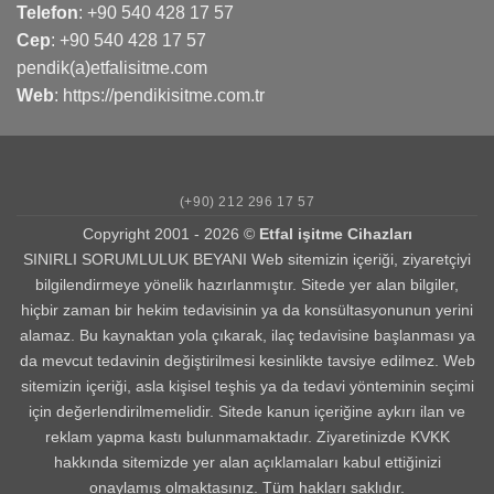
Telefon
:
+90 540 428 17 57
Cep
:
+90 540 428 17 57
pendik(a)etfalisitme.com
Web
:
https://pendikisitme.com.tr
(+90) 212 296 17 57
Copyright 2001 - 2026 ©
Etfal işitme Cihazları
SINIRLI SORUMLULUK BEYANI Web sitemizin içeriği, ziyaretçiyi
bilgilendirmeye yönelik hazırlanmıştır. Sitede yer alan bilgiler,
hiçbir zaman bir hekim tedavisinin ya da konsültasyonunun yerini
alamaz. Bu kaynaktan yola çıkarak, ilaç tedavisine başlanması ya
da mevcut tedavinin değiştirilmesi kesinlikte tavsiye edilmez. Web
sitemizin içeriği, asla kişisel teşhis ya da tedavi yönteminin seçimi
için değerlendirilmemelidir. Sitede kanun içeriğine aykırı ilan ve
reklam yapma kastı bulunmamaktadır. Ziyaretinizde KVKK
hakkında sitemizde yer alan açıklamaları kabul ettiğinizi
onaylamış olmaktasınız. Tüm hakları saklıdır.