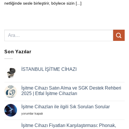
netliğinde sesle birleştirir, böylece sizin [...]
Son Yazılar
İSTANBUL İŞİTME CİHAZI
Yorum
yok
İSTANBUL
İŞİTME
İşitme Cihazı Satın Alma ve SGK Destek Rehberi
CİHAZI
2025 | Etfal İşitme Cihazları
Yorum
yok
İşitme Cihazları ile ilgili Sık Sorulan Sorular
İşitme
Cihazı
İşitme
yorumlar kapalı
Satın
Alma
Cihazları
ve
ile
İşitme Cihazı Fiyatları Karşılaştırması: Phonak,
SGK
ilgili