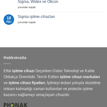
Destek
Signia, Widex ve Oticon
Rehberi
Sık
2025
İşitme
Sorulan
yorumlar kapalı
|
Cihazı
Sorular
Etfal
Fiyatları
için
İşitme
Signia işitme cihazları
18
Cihazları
Karşılaştırması:
Ağu
Signia
yorumlar kapalı
Phonak,
işitme
Signia,
cihazları
Widex
için
ve
Oticon
için
Hakkımızda
Etfal
işitme cihazı
Seçerken Üstün Teknoloji ve Kalite
Oldukça Önemlidir. Tercih Edilen
işitme cihazı markaları
ve
işitme cihazı fiyatları
,
İşitmeyi
tedavi yoluyla düzeltme
imkanı kalmadığı zaman kullanılan ve protezle işitme
kazancı sağlamayı amaçlayan cihazdır.