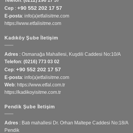
Telefon
:
(0212) 296 17 57
+90 552 202 17 57
Cep
:
E-posta
: info(a)etfalisitme.com
https://www.etfalisitme.com
Kadıköy Şube İletişim
Adres
:
Osmanağa Mahallesi, Kuşdili Caddesi No:10/A
Telefon
:
(0216) 773 03 02
+90 552 202 17 57
Cep
:
E-posta
: info(a)etfalisitme.com
Web
:
https://www.etfal.com.tr
https://kadikoyisitme.com.tr
Pendik Şube İletişim
Adres
: Batı mahallesi Dr. Orhan Maltepe Caddesi No:18/A
Pendik