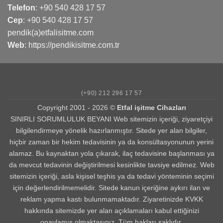
Telefon
:
+90 540 428 17 57
Cep
:
+90 540 428 17 57
pendik(a)etfalisitme.com
Web
:
https://pendikisitme.com.tr
(+90) 212 296 17 57
Copyright 2001 - 2026 ©
Etfal işitme Cihazları
SINIRLI SORUMLULUK BEYANI Web sitemizin içeriği, ziyaretçiyi
bilgilendirmeye yönelik hazırlanmıştır. Sitede yer alan bilgiler,
hiçbir zaman bir hekim tedavisinin ya da konsültasyonunun yerini
alamaz. Bu kaynaktan yola çıkarak, ilaç tedavisine başlanması ya
da mevcut tedavinin değiştirilmesi kesinlikte tavsiye edilmez. Web
sitemizin içeriği, asla kişisel teşhis ya da tedavi yönteminin seçimi
için değerlendirilmemelidir. Sitede kanun içeriğine aykırı ilan ve
reklam yapma kastı bulunmamaktadır. Ziyaretinizde KVKK
hakkında sitemizde yer alan açıklamaları kabul ettiğinizi
onaylamış olmaktasınız. Tüm hakları saklıdır.