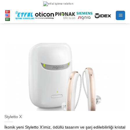
İçeriğe
atla
Styletto X
İkonik yeni Styletto X’imiz, ödüllü tasarım ve şarj edilebilirliği kristal