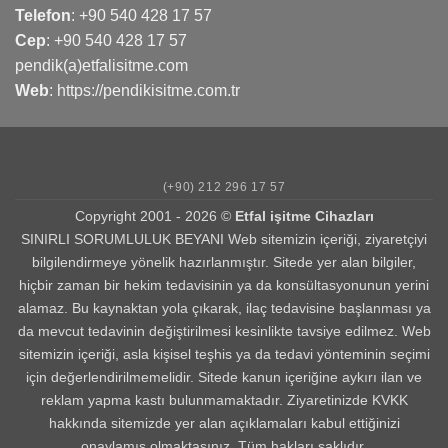
Telefon
:
+90 540 428 17 57
Cep
:
+90 540 428 17 57
pendik(a)etfalisitme.com
Web
:
https://pendikisitme.com.tr
(+90) 212 296 17 57
Copyright 2001 - 2026 ©
Etfal işitme Cihazları
SINIRLI SORUMLULUK BEYANI Web sitemizin içeriği, ziyaretçiyi
bilgilendirmeye yönelik hazırlanmıştır. Sitede yer alan bilgiler,
hiçbir zaman bir hekim tedavisinin ya da konsültasyonunun yerini
alamaz. Bu kaynaktan yola çıkarak, ilaç tedavisine başlanması ya
da mevcut tedavinin değiştirilmesi kesinlikte tavsiye edilmez. Web
sitemizin içeriği, asla kişisel teşhis ya da tedavi yönteminin seçimi
için değerlendirilmemelidir. Sitede kanun içeriğine aykırı ilan ve
reklam yapma kastı bulunmamaktadır. Ziyaretinizde KVKK
hakkında sitemizde yer alan açıklamaları kabul ettiğinizi
onaylamış olmaktasınız. Tüm hakları saklıdır.