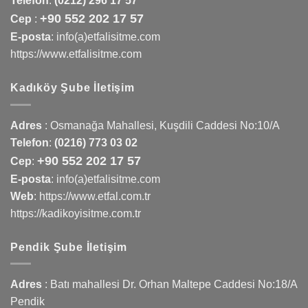
Telefon
:
(0212) 296 17 57
+90 552 202 17 57
Cep
:
E-posta
: info(a)etfalisitme.com
https://www.etfalisitme.com
Kadıköy Şube İletişim
Adres
:
Osmanağa Mahallesi, Kuşdili Caddesi No:10/A
Telefon
:
(0216) 773 03 02
+90 552 202 17 57
Cep
:
E-posta
: info(a)etfalisitme.com
Web
:
https://www.etfal.com.tr
https://kadikoyisitme.com.tr
Pendik Şube İletişim
Adres
: Batı mahallesi Dr. Orhan Maltepe Caddesi No:18/A
Pendik