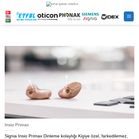
İçeriğe
atla
Insio Primax
Signia Insio Primax Dinleme kolaylığı Kişiye özel, farkedilemez,