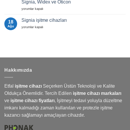
Destek
Signia, Widex ve Oticon
Rehberi
Sık
2025
İşitme
Sorulan
yorumlar kapalı
|
Cihazı
Sorular
Etfal
Fiyatları
için
İşitme
Signia işitme cihazları
18
Cihazları
Karşılaştırması:
Ağu
Signia
yorumlar kapalı
Phonak,
işitme
Signia,
cihazları
Widex
için
ve
Oticon
için
Hakkımızda
Etfal
işitme cihazı
Seçerken Üstün Teknoloji ve Kalite
Oldukça Önemlidir. Tercih Edilen
işitme cihazı markaları
ve
işitme cihazı fiyatları
,
İşitmeyi
tedavi yoluyla düzeltme
imkanı kalmadığı zaman kullanılan ve protezle işitme
kazancı sağlamayı amaçlayan cihazdır.