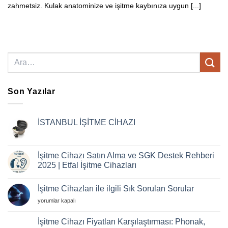
zahmetsiz. Kulak anatominize ve işitme kaybınıza uygun [...]
Son Yazılar
İSTANBUL İŞİTME CİHAZI
Yorum
yok
İSTANBUL
İŞİTME
İşitme Cihazı Satın Alma ve SGK Destek Rehberi
CİHAZI
2025 | Etfal İşitme Cihazları
Yorum
yok
İşitme Cihazları ile ilgili Sık Sorulan Sorular
İşitme
Cihazı
İşitme
yorumlar kapalı
Satın
Alma
Cihazları
ve
ile
İşitme Cihazı Fiyatları Karşılaştırması: Phonak,
SGK
ilgili