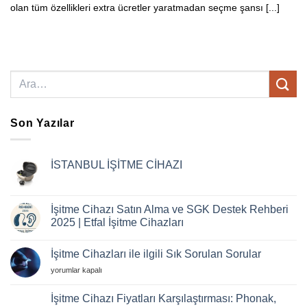
olan tüm özellikleri extra ücretler yaratmadan seçme şansı [...]
Son Yazılar
İSTANBUL İŞİTME CİHAZI
Yorum
yok
İSTANBUL
İŞİTME
İşitme Cihazı Satın Alma ve SGK Destek Rehberi
CİHAZI
2025 | Etfal İşitme Cihazları
Yorum
yok
İşitme Cihazları ile ilgili Sık Sorulan Sorular
İşitme
Cihazı
İşitme
yorumlar kapalı
Satın
Alma
Cihazları
ve
ile
İşitme Cihazı Fiyatları Karşılaştırması: Phonak,
SGK
ilgili