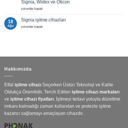
Destek
Signia, Widex ve Oticon
Rehberi
Sık
2025
İşitme
Sorulan
yorumlar kapalı
|
Cihazı
Sorular
Etfal
Fiyatları
için
İşitme
Signia işitme cihazları
18
Cihazları
Karşılaştırması:
Ağu
Signia
yorumlar kapalı
Phonak,
işitme
Signia,
cihazları
Widex
için
ve
Oticon
için
Hakkımızda
Etfal
işitme cihazı
Seçerken Üstün Teknoloji ve Kalite
Oldukça Önemlidir. Tercih Edilen
işitme cihazı markaları
ve
işitme cihazı fiyatları
,
İşitmeyi
tedavi yoluyla düzeltme
imkanı kalmadığı zaman kullanılan ve protezle işitme
kazancı sağlamayı amaçlayan cihazdır.