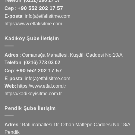
Telefon
:
(0212) 296 17 57
+90 552 202 17 57
Cep
:
E-posta
: info(a)etfalisitme.com
https://www.etfalisitme.com
Kadıköy Şube İletişim
Adres
:
Osmanağa Mahallesi, Kuşdili Caddesi No:10/A
Telefon
:
(0216) 773 03 02
+90 552 202 17 57
Cep
:
E-posta
: info(a)etfalisitme.com
Web
:
https://www.etfal.com.tr
https://kadikoyisitme.com.tr
Pendik Şube İletişim
Adres
: Batı mahallesi Dr. Orhan Maltepe Caddesi No:18/A
Pendik