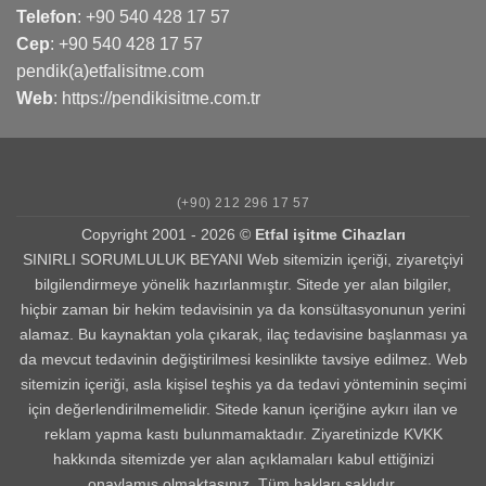
Telefon
:
+90 540 428 17 57
Cep
:
+90 540 428 17 57
pendik(a)etfalisitme.com
Web
:
https://pendikisitme.com.tr
(+90) 212 296 17 57
Copyright 2001 - 2026 ©
Etfal işitme Cihazları
SINIRLI SORUMLULUK BEYANI Web sitemizin içeriği, ziyaretçiyi
bilgilendirmeye yönelik hazırlanmıştır. Sitede yer alan bilgiler,
hiçbir zaman bir hekim tedavisinin ya da konsültasyonunun yerini
alamaz. Bu kaynaktan yola çıkarak, ilaç tedavisine başlanması ya
da mevcut tedavinin değiştirilmesi kesinlikte tavsiye edilmez. Web
sitemizin içeriği, asla kişisel teşhis ya da tedavi yönteminin seçimi
için değerlendirilmemelidir. Sitede kanun içeriğine aykırı ilan ve
reklam yapma kastı bulunmamaktadır. Ziyaretinizde KVKK
hakkında sitemizde yer alan açıklamaları kabul ettiğinizi
onaylamış olmaktasınız. Tüm hakları saklıdır.