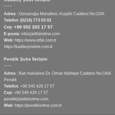
Adres
:
Osmanağa Mahallesi, Kuşdili Caddesi No:10/A
Telefon
:
(0216) 773 03 02
+90 552 202 17 57
Cep
:
E-posta
: info(a)etfalisitme.com
Web
:
https://www.etfal.com.tr
https://kadikoyisitme.com.tr
Pendik Şube İletişim
Adres
: Batı mahallesi Dr. Orhan Maltepe Caddesi No:18/A
Pendik
Telefon
:
+90 540 428 17 57
Cep
:
+90 540 428 17 57
pendik(a)etfalisitme.com
Web
:
https://pendikisitme.com.tr