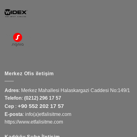
Merkez Ofis iletişim
Adres
:
Merkez Mahallesi Halaskargazi Caddesi No:149/1
Telefon
:
(0212) 296 17 57
+90 552 202 17 57
Cep
:
E-posta
: info(a)etfalisitme.com
https://www.etfalisitme.com
Kadıköy Şube İletişim