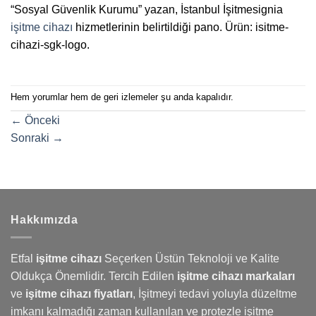
“Sosyal Güvenlik Kurumu” yazan, İstanbul İşitmesignia
işitme cihazı
hizmetlerinin belirtildiği pano. Ürün: isitme-
cihazi-sgk-logo.
Hem yorumlar hem de geri izlemeler şu anda kapalıdır.
←
Önceki
Sonraki
→
Hakkımızda
Etfal
işitme cihazı
Seçerken Üstün Teknoloji ve Kalite
Oldukça Önemlidir. Tercih Edilen
işitme cihazı markaları
ve
işitme cihazı fiyatları
,
İşitmeyi
tedavi yoluyla düzeltme
imkanı kalmadığı zaman kullanılan ve protezle işitme