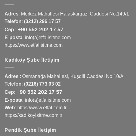
Adres
:
Merkez Mahallesi Halaskargazi Caddesi No:149/1
Telefon
:
(0212) 296 17 57
+90 552 202 17 57
Cep
:
E-posta
: info(a)etfalisitme.com
https://www.etfalisitme.com
Kadıköy Şube İletişim
Adres
:
Osmanağa Mahallesi, Kuşdili Caddesi No:10/A
Telefon
:
(0216) 773 03 02
+90 552 202 17 57
Cep
:
E-posta
: info(a)etfalisitme.com
Web
:
https://www.etfal.com.tr
https://kadikoyisitme.com.tr
Pendik Şube İletişim