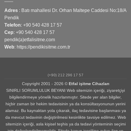
Adres
: Batı mahallesi Dr. Orhan Maltepe Caddesi No:18/A
Pendik
Telefon
:
+90 540 428 17 57
Cep
:
+90 540 428 17 57
pendik(a)etfalisitme.com
Web
:
https://pendikisitme.com.tr
(+90) 212 296 17 57
Copyright 2001 - 2026 ©
Etfal işitme Cihazları
SINIRLI SORUMLULUK BEYANI Web sitemizin içeriği, ziyaretçiyi
bilgilendirmeye yönelik hazırlanmıştır. Sitede yer alan bilgiler,
hiçbir zaman bir hekim tedavisinin ya da konsültasyonunun yerini
alamaz. Bu kaynaktan yola çıkarak, ilaç tedavisine başlanması ya
da mevcut tedavinin değiştirilmesi kesinlikte tavsiye edilmez. Web
sitemizin içeriği, asla kişisel teşhis ya da tedavi yönteminin seçimi
için değerlendirilmemelidir. Sitede kanun içeriğine aykırı ilan ve