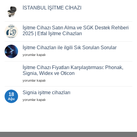
İSTANBUL İŞİTME CİHAZI
Yorum
yok
İSTANBUL
İŞİTME
İşitme Cihazı Satın Alma ve SGK Destek Rehberi
CİHAZI
2025 | Etfal İşitme Cihazları
Yorum
yok
İşitme Cihazları ile ilgili Sık Sorulan Sorular
İşitme
Cihazı
İşitme
yorumlar kapalı
Satın
Alma
Cihazları
ve
ile
İşitme Cihazı Fiyatları Karşılaştırması: Phonak,
SGK
ilgili
Destek
Signia, Widex ve Oticon
Rehberi
Sık
2025
İşitme
Sorulan
yorumlar kapalı
|
Cihazı
Sorular
Etfal
Fiyatları
için
İşitme
Signia işitme cihazları
18
Cihazları
Karşılaştırması:
Ağu
Signia
yorumlar kapalı
Phonak,
işitme
Signia,
cihazları
Widex
için
ve
Oticon
için