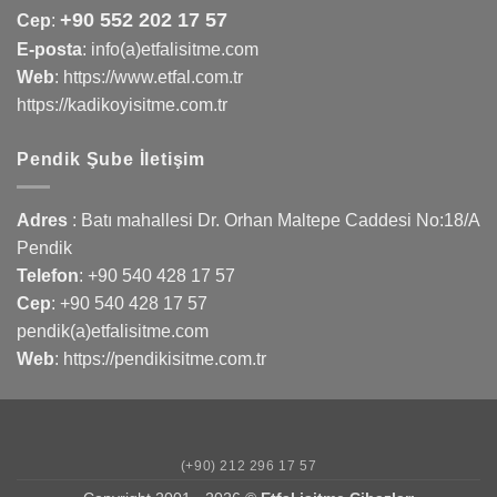
+90 552 202 17 57
Cep
:
E-posta
: info(a)etfalisitme.com
Web
:
https://www.etfal.com.tr
https://kadikoyisitme.com.tr
Pendik Şube İletişim
Adres
: Batı mahallesi Dr. Orhan Maltepe Caddesi No:18/A
Pendik
Telefon
:
+90 540 428 17 57
Cep
:
+90 540 428 17 57
pendik(a)etfalisitme.com
Web
:
https://pendikisitme.com.tr
(+90) 212 296 17 57