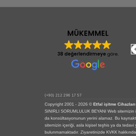
Uğur Altıntaş
29/06/2024
MÜKEMMEL
Arkadaşımın tavsiyesi üzerine tanıştığım
etfal işitmenin 5 yıldır cihazlarını
38 değerlendirmeye
göre.
kullanıyorum her gittiğim de aynı ilgi ve
alaka güler yüzle
karşılaşmaktayım.Herkese tavsiye ederim.
Daha fazla oku
deriz
(+90) 212 296 17 57
deriz.
Copyright 2001 - 2026 ©
Etfal işitme Cihazları
SINIRLI SORUMLULUK BEYANI Web sitemizin içeriği
da konsültasyonunun yerini alamaz. Bu kaynaktan
sitemizin içeriği, asla kişisel teşhis ya da teda
bulunmamaktadır. Ziyaretinizde KVKK hakkında si