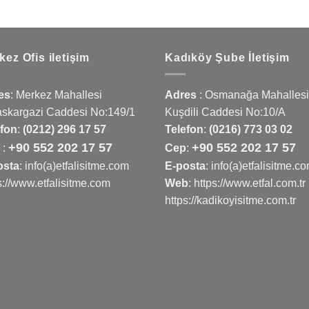
kez Ofis iletişim
Kadıköy Şube İletişim
es
:
Merkez Mahallesi
Adres
:
Osmanağa Mahallesi
askargazi Caddesi No:149/1
Kuşdili Caddesi No:10/A
efon
:
(0212) 296 17 57
Telefon
:
(0216) 773 03 02
+90 552 202 17 57
+90 552 202 17 57
p
:
Cep
:
osta
: info(a)etfalisitme.com
E-posta
: info(a)etfalisitme.c
s://www.etfalisitme.com
Web
:
https://www.etfal.com.tr
https://kadikoyisitme.com.tr