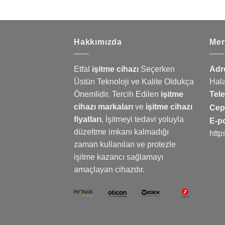
Hakkımızda
Mer
Etfal
işitme cihazı
Seçerken
Adr
Üstün Teknoloji ve Kalite Oldukça
Hal
Önemlidir. Tercih Edilen
işitme
Tel
cihazı markaları
ve
işitme cihazı
Ce
fiyatları
,
İşitmeyi
tedavi yoluyla
E-p
düzeltme imkanı kalmadığı
http
zaman kullanılan ve protezle
işitme kazancı sağlamayı
amaçlayan cihazdır.