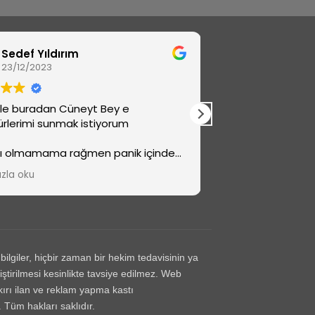
Sedef Yıldırım
Ayberk
23/12/2023
12/07/2023
kle buradan Cüneyt Bey e
Yaklaşık üç kez a
rlerimi sunmak istiyorum
ziyaret ettik ve 
ilgilendiler. Özell
ı olmamama rağmen panik içinde
açıdan çok yetkin
e çare ararken beni geri çevirmeyip
doğrultusunda biz
zla oku
Daha fazla oku
ın sorunu halletmiştir vaktini ayırdığı
yönlendirdi. Kend
şekkür ediyorum buraya gelmeyi
nlerin memnun kalmadan
acağını bilmesini isterim işitme
işinin şaka olmadığı işin erbabından
anlık almak çok önemli
lgiler, hiçbir zaman bir hekim tedavisinin ya
tirilmesi kesinlikte tavsiye edilmez. Web
ykırı ilan ve reklam yapma kastı
 Tüm hakları saklıdır.