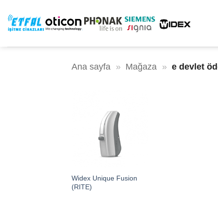
İçeriğe
atla
Ana sayfa
»
Mağaza
»
e devlet ö
Widex Unique Fusion
(RITE)