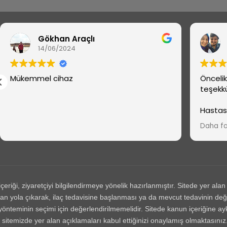
Gökhan Araçlı
14/06/2024
Mükemmel cihaz
Önceli
teşekkü
Hastas
derdim
Daha fa
cihazım
çok te
düşüne
ayrılmay
cihazı 
danışm
, ziyaretçiyi bilgilendirmeye yönelik hazırlanmıştır. Sitede yer alan bi
 yola çıkarak, ilaç tedavisine başlanması ya da mevcut tedavinin değiş
vi yönteminin seçimi için değerlendirilmemelidir. Sitede kanun içeriğine a
temizde yer alan açıklamaları kabul ettiğinizi onaylamış olmaktasınız.