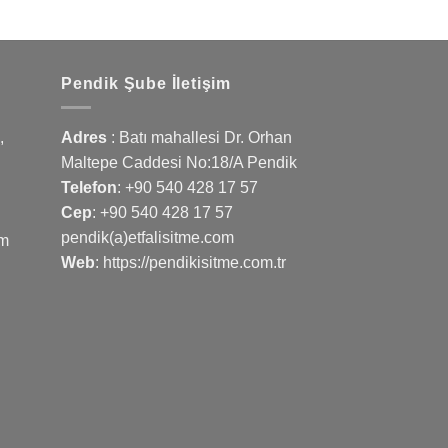
Pendik Şube İletişim
,
Adres
: Batı mahallesi Dr. Orhan
Maltepe Caddesi No:18/A Pendik
Telefon
:
+90 540 428 17 57
Cep
:
+90 540 428 17 57
pendik(a)etfalisitme.com
om
Web
:
https://pendikisitme.com.tr