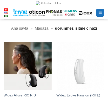
İçeriğe
atla
Ana sayfa
»
Mağaza
»
görünmez işitme cihazı
Widex Allure RIC R D
Widex Evoke Passion (RITE)