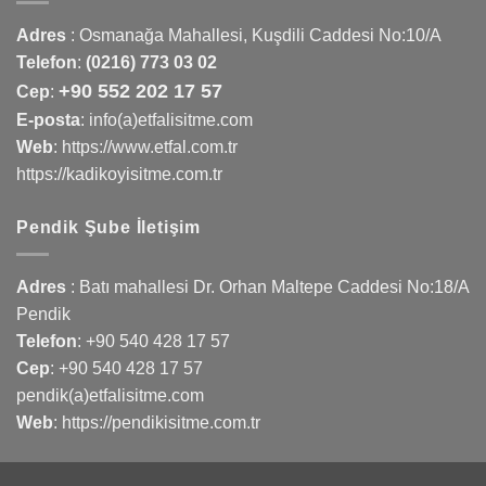
Adres
:
Osmanağa Mahallesi, Kuşdili Caddesi No:10/A
Telefon
:
(0216) 773 03 02
+90 552 202 17 57
Cep
:
E-posta
: info(a)etfalisitme.com
Web
:
https://www.etfal.com.tr
https://kadikoyisitme.com.tr
Pendik Şube İletişim
Adres
: Batı mahallesi Dr. Orhan Maltepe Caddesi No:18/A
Pendik
Telefon
:
+90 540 428 17 57
Cep
:
+90 540 428 17 57
pendik(a)etfalisitme.com
Web
:
https://pendikisitme.com.tr