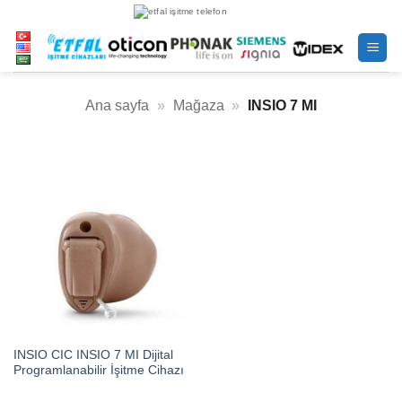
İçeriğe
atla
Ana sayfa
»
Mağaza
»
INSIO 7 MI
INSIO CIC INSIO 7 MI Dijital
Programlanabilir İşitme Cihazı