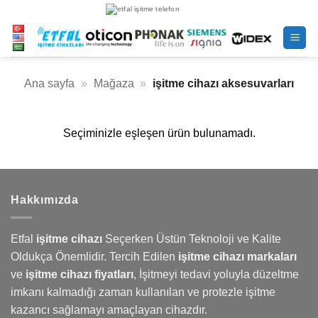
İçeriğe
atla
Ana sayfa
»
Mağaza
»
işitme cihazı aksesuvarları
Seçiminizle eşleşen ürün bulunamadı.
Hakkımızda
Etfal
işitme cihazı
Seçerken Üstün Teknoloji ve Kalite
Oldukça Önemlidir. Tercih Edilen
işitme cihazı markaları
ve
işitme cihazı fiyatları
,
İşitmeyi
tedavi yoluyla düzeltme
imkanı kalmadığı zaman kullanılan ve protezle işitme
kazancı sağlamayı amaçlayan cihazdır.