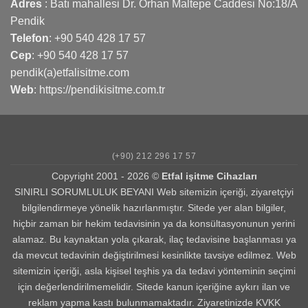
Adres
: Batı mahallesi Dr. Orhan Maltepe Caddesi No:18/A
Pendik
Telefon
:
+90 540 428 17 57
Cep
:
+90 540 428 17 57
pendik(a)etfalisitme.com
Web
:
https://pendikisitme.com.tr
(+90) 212 296 17 57
Copyright 2001 - 2026 ©
Etfal işitme Cihazları
SINIRLI SORUMLULUK BEYANI Web sitemizin içeriği, ziyaretçiyi
bilgilendirmeye yönelik hazırlanmıştır. Sitede yer alan bilgiler,
hiçbir zaman bir hekim tedavisinin ya da konsültasyonunun yerini
alamaz. Bu kaynaktan yola çıkarak, ilaç tedavisine başlanması ya
da mevcut tedavinin değiştirilmesi kesinlikte tavsiye edilmez. Web
sitemizin içeriği, asla kişisel teşhis ya da tedavi yönteminin seçimi
için değerlendirilmemelidir. Sitede kanun içeriğine aykırı ilan ve
reklam yapma kastı bulunmamaktadır. Ziyaretinizde KVKK