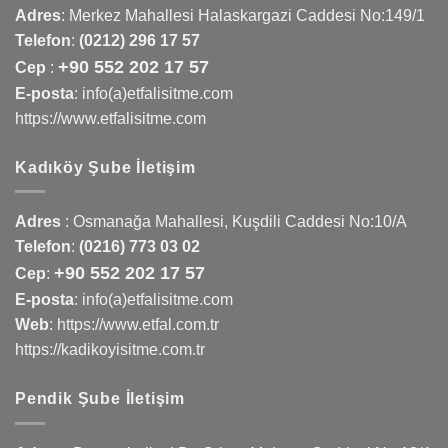
Adres
:
Merkez Mahallesi Halaskargazi Caddesi No:149/1
Telefon
:
(0212) 296 17 57
+90 552 202 17 57
Cep
:
E-posta
: info(a)etfalisitme.com
https://www.etfalisitme.com
Kadıköy Şube İletişim
Adres
:
Osmanağa Mahallesi, Kuşdili Caddesi No:10/A
Telefon
:
(0216) 773 03 02
+90 552 202 17 57
Cep
:
E-posta
: info(a)etfalisitme.com
Web
:
https://www.etfal.com.tr
https://kadikoyisitme.com.tr
Pendik Şube İletişim