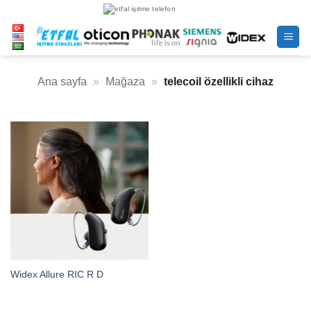
İçeriğe
atla
Ana sayfa
»
Mağaza
»
telecoil özellikli cihaz
Widex Allure RIC R D