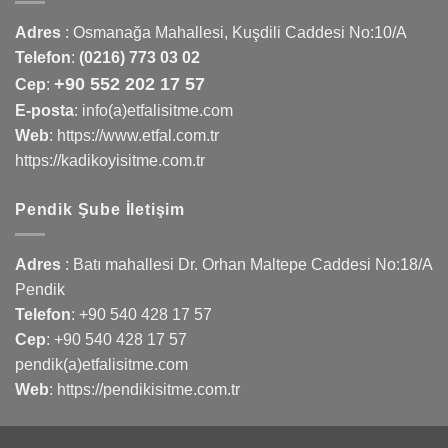
Adres
:
Osmanağa Mahallesi, Kuşdili Caddesi No:10/A
Telefon
:
(0216) 773 03 02
+90 552 202 17 57
Cep
:
E-posta
: info(a)etfalisitme.com
Web
:
https://www.etfal.com.tr
https://kadikoyisitme.com.tr
Pendik Şube İletişim
Adres
: Batı mahallesi Dr. Orhan Maltepe Caddesi No:18/A
Pendik
Telefon
:
+90 540 428 17 57
Cep
:
+90 540 428 17 57
pendik(a)etfalisitme.com
Web
:
https://pendikisitme.com.tr