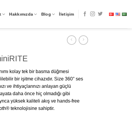
z
Hakkımızda
Blog
İletişim
miniRITE
lanımı kolay tek bir basma düğmesi
ilebilir bir işitme cihazıdır. Size 360° ses
zı ve ihtiyaçlarınızı anlayan güçlü
hayata daha önce hiç olmadığı gibi
 ayrıca yüksek kaliteli akış ve hands-free
th® teknolojisine sahiptir.