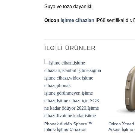
Suya ve toza dayanıklı
Oticon
işitme cihazları
IP68 sertifikalıdır.
İLGILI ÜRÜNLER
Phonak Audéo Sphere ™
Oticon Xceed
ignia Pure 10 NX
Infinio İşitme Cihazları
Arkası İşitme 