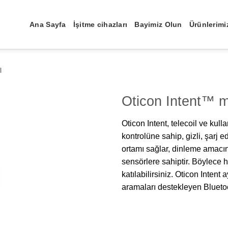
Ana Sayfa
İşitme cihazları
Bayimiz Olun
Ürünlerimi
ı
Oticon Intent™ 
Oticon Intent, telecoil ve kul
kontrolüne sahip, gizli, şarj ed
ortamı sağlar, dinleme amacını
sensörlere sahiptir. Böylece 
katılabilirsiniz. Oticon Intent
aramaları destekleyen Bluetoo