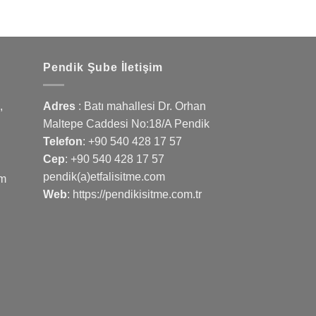
Pendik Şube İletişim
,
Adres
: Batı mahallesi Dr. Orhan
Maltepe Caddesi No:18/A Pendik
Telefon
:
+90 540 428 17 57
Cep
:
+90 540 428 17 57
pendik(a)etfalisitme.com
om
Web
:
https://pendikisitme.com.tr