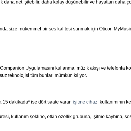
ık daha net işitebilir, daha kolay düşünebilir ve hayattan daha çok
ında size mükemmel bir ses kalitesi sunmak için Oticon MyMusic 
con Companion Uygulamasını kullanma, müzik akışı ve telefonla k
suz teknolojisi tüm bunları mümkün kılıyor.
ca 15 dakikada* ise dört saate varan
işitme cihazı
kullanımının key
 süresi, kullanım şekline, etkin özellik grubuna, işitme kaybına, 