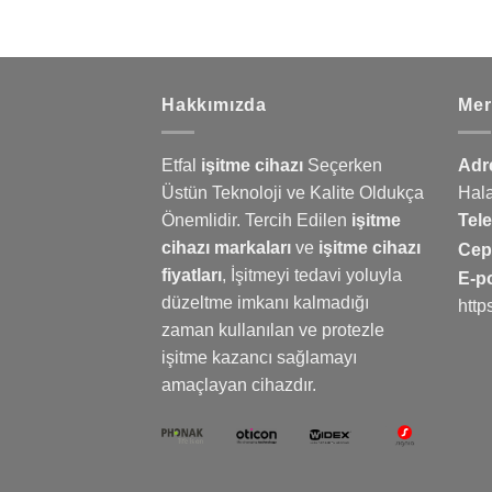
Hakkımızda
Mer
Etfal
işitme cihazı
Seçerken
Adr
Üstün Teknoloji ve Kalite Oldukça
Hal
Önemlidir. Tercih Edilen
işitme
Tel
cihazı markaları
ve
işitme cihazı
Ce
fiyatları
,
İşitmeyi
tedavi yoluyla
E-p
düzeltme imkanı kalmadığı
http
zaman kullanılan ve protezle
işitme kazancı sağlamayı
amaçlayan cihazdır.