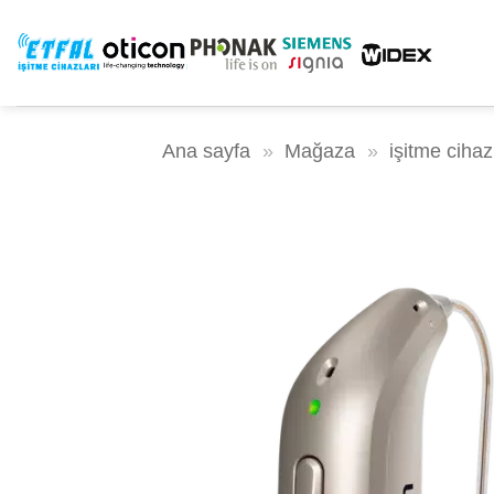
İçeriğe
atla
Ana sayfa
»
Mağaza
»
işitme cihaz