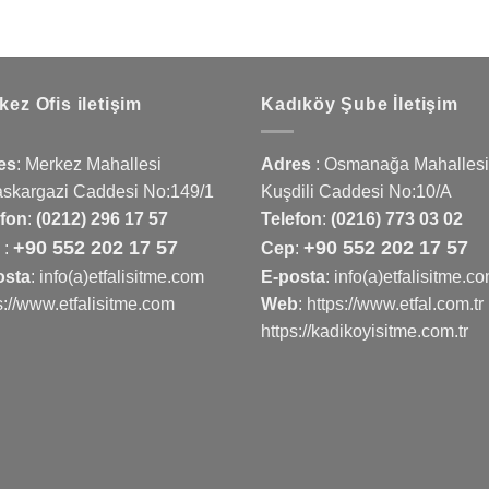
kez Ofis iletişim
Kadıköy Şube İletişim
es
:
Merkez Mahallesi
Adres
:
Osmanağa Mahallesi
askargazi Caddesi No:149/1
Kuşdili Caddesi No:10/A
efon
:
(0212) 296 17 57
Telefon
:
(0216) 773 03 02
+90 552 202 17 57
+90 552 202 17 57
p
:
Cep
:
osta
: info(a)etfalisitme.com
E-posta
: info(a)etfalisitme.c
s://www.etfalisitme.com
Web
:
https://www.etfal.com.tr
https://kadikoyisitme.com.tr