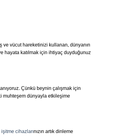
aş ve vücut hareketinizi kullanan, dünyanın
k ve hayata katılmak için ihtiyaç duyduğunuz
nanıyoruz. Çünkü beynin çalışmak için
zdaki muhteşem dünyayla etkileşime
,
işitme cihazları
nızın artık dinleme