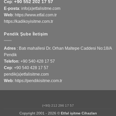
+90 552 202 17 57
Cep
:
E-posta
: info(a)etfalisitme.com
Web
:
https://www.etfal.com.tr
https://kadikoyisitme.com.tr
Pendik Şube İletişim
Adres
: Batı mahallesi Dr. Orhan Maltepe Caddesi No:18/A
Pendik
Telefon
:
+90 540 428 17 57
Cep
:
+90 540 428 17 57
pendik(a)etfalisitme.com
Web
:
https://pendikisitme.com.tr
(+90) 212 296 17 57
Copyright 2001 - 2026 ©
Etfal işitme Cihazları