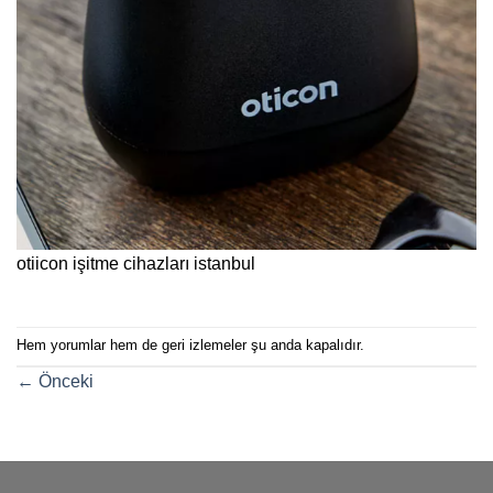
otiicon işitme cihazları istanbul
Hem yorumlar hem de geri izlemeler şu anda kapalıdır.
←
Önceki