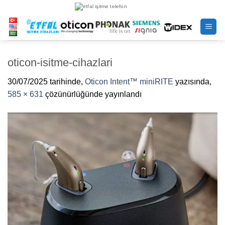
İçeriğe
atla
oticon-isitme-cihazlari
30/07/2025
tarihinde,
Oticon Intent™ miniRITE
yazısında,
585 × 631
çözünürlüğünde yayınlandı