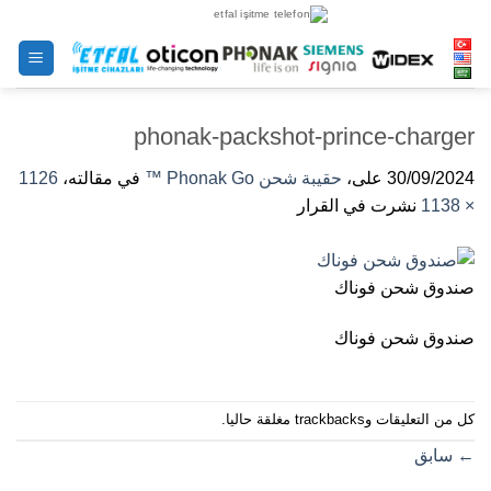
خطى
لى
لمحتوى
phonak-packshot-prince-charger
30/09/2024
على،
حقيبة شحن Phonak Go ™
في مقالته،
1126
× 1138
نشرت في القرار
صندوق شحن فوناك
صندوق شحن فوناك
كل من التعليقات وtrackbacks مغلقة حاليا.
←
سابق