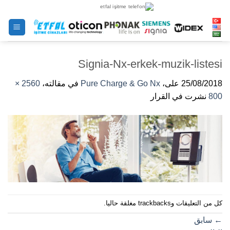
خطى
لى
لمحتوى
Signia-Nx-erkek-muzik-listesi
25/08/2018
على،
Pure Charge & Go Nx
في مقالته،
2560 ×
800
نشرت في القرار
كل من التعليقات وtrackbacks مغلقة حاليا.
←
سابق