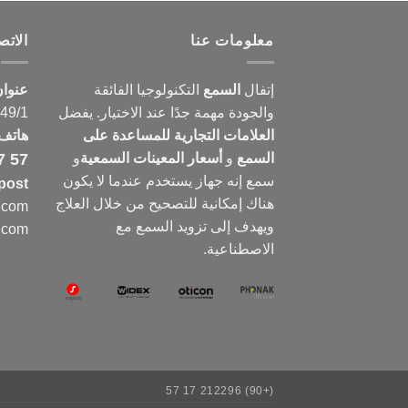
معلومات عنا
الات
إتفال
السمع
التكنولوجيا الفائقة
عنوا
والجودة مهمة جدًا عند الاختيار. يفضل
149/1
العلامات التجارية للمساعدة على
هاتف
السمع
و
أسعار المعينات السمعية
و
7 57
سمع
إنه جهاز يستخدم عندما لا يكون
post
هناك إمكانية للتصحيح من خلال العلاج
e.com
ويهدف إلى تزويد السمع مع
e.com
الاصطناعية.
(+90) 212296 17 57