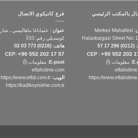
صال بالمكتب الرئيسي
فرع كاديكوي الاتصال
ن
:
Merkez Mahallesi
عنوان
:
عثماناغا ماهاليسي ، شار
Halaskargazi Street No: 
كوسديلي رقم: 10/أ
:
(0212) 296 17 57
هاتف
:
(0216) 773 03 02
+90 552 202 17 57
+90 552 202 1
CEP
:
CEP
:
E-
: معلومات (أ)
E-post
: معلومات (أ)
etfalisitme.com
etfalisitm
https://www.etfalisitm
الويب
:
https://www.etfal.com.tr
https://kadikoyisitme.com.tr