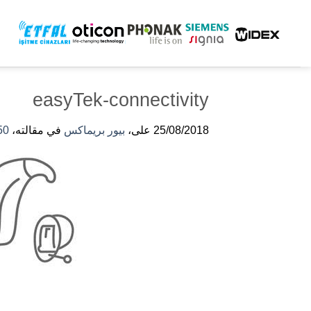
خطى
لى
لمحتوى
easyTek-connectivity
25/08/2018
على،
بيور بريماكس
في مقالته،
× 950