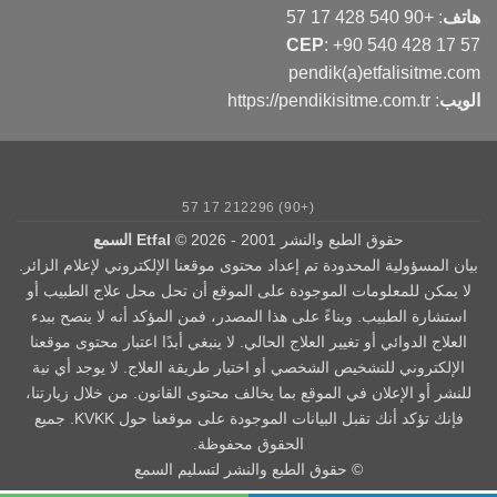
هاتف
:
+90 540 428 17 57
CEP
:
+90 540 428 17 57
pendik(a)etfalisitme.com
الويب
:
https://pendikisitme.com.tr
(+90) 212296 17 57
حقوق الطبع والنشر 2001 - 2026 ©
Etfal السمع
بيان المسؤولية المحدودة تم إعداد محتوى موقعنا الإلكتروني لإعلام الزائر.
لا يمكن للمعلومات الموجودة على الموقع أن تحل محل علاج الطبيب أو
استشارة الطبيب. وبناءً على هذا المصدر، فمن المؤكد أنه لا ينصح ببدء
العلاج الدوائي أو تغيير العلاج الحالي. لا ينبغي أبدًا اعتبار محتوى موقعنا
الإلكتروني للتشخيص الشخصي أو اختيار طريقة العلاج. لا يوجد أي نية
للنشر أو الإعلان في الموقع بما يخالف محتوى القانون. من خلال زيارتنا،
فإنك تؤكد أنك تقبل البيانات الموجودة على موقعنا حول KVKK. جميع
الحقوق محفوظة.
© حقوق الطبع والنشر لتسليم السمع