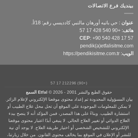
بينديك فرع الاتصالات
عنوان
: حي باتيه أورهان مالتبي كادديسي رقم: 18/أ.
هاتف
:
+90 540 428 17 57
CEP
:
+90 540 428 17 57
pendik(a)etfalisitme.com
الويب
:
https://pendikisitme.com.tr
(+90) 212296 17 57
حقوق الطبع والنشر 2001 - 2026 ©
Etfal السمع
بيان المسؤولية المحدودة تم إعداد محتوى موقعنا الإلكتروني لإعلام الزائر.
لا يمكن للمعلومات الموجودة على الموقع أن تحل محل علاج الطبيب أو
استشارة الطبيب. وبناءً على هذا المصدر، فمن المؤكد أنه لا ينصح ببدء
العلاج الدوائي أو تغيير العلاج الحالي. لا ينبغي أبدًا اعتبار محتوى موقعنا
الإلكتروني للتشخيص الشخصي أو اختيار طريقة العلاج. لا يوجد أي نية
للنشر أو الإعلان في الموقع بما يخالف محتوى القانون. من خلال زيارتنا،