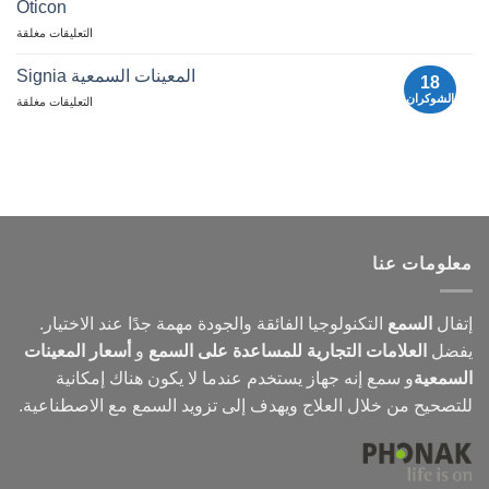
025
Oticon
أدوات
|
اتفا
مقارنة
السمع
التعليقات مغلقة
السم
أسعار
أجهزة
المعينات السمعية Signia
18
السمع:
الشوكران
لأجهزة
التعليقات مغلقة
Phonak
السمع
و
Signia
Signia
و
Widex
و
Oticon
معلومات عنا
إتفال
السمع
التكنولوجيا الفائقة والجودة مهمة جدًا عند الاختيار.
يفضل
العلامات التجارية للمساعدة على السمع
و
أسعار المعينات
السمعية
و
سمع
إنه جهاز يستخدم عندما لا يكون هناك إمكانية
للتصحيح من خلال العلاج ويهدف إلى تزويد السمع مع الاصطناعية.