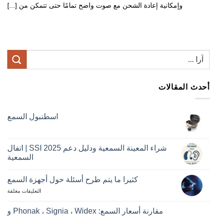
وإمكانية إعادة الشحن مع صوت واضح تمامًا حتى تتمكن من [...]
أحدث المقالات
اسطنبول السمع
لا
تعلي
اسط
الس
شراء المعينة السمعية ودليل دعم SSI 2025 | اتفال
السمعية
لا
تعلي
كثيرا ما يتم طرح أسئلة حول أجهزة السمع
شرا
المع
لطرح
التعليقات مغلقة
السم
ودلي
الأسئلة
دعم
المتداولة
مقارنة أسعار السمع: Phonak ، Signia ، Widex و
SSI
حول