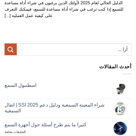
الدليل الحالي لعام 2025 لأولئك الذين يرغبون في شراء أداة مساعدة
للسمع إذا كنت ترغب في شراء أداة مساعدة للسمع، فيمكنك التعرف
على كيفية عمل العملية [...]
أحدث المقالات
اسطنبول السمع
لا
تعلي
اسط
الس
شراء المعينة السمعية ودليل دعم SSI 2025 | اتفال
السمعية
لا
تعلي
كثيرا ما يتم طرح أسئلة حول أجهزة السمع
شرا
المع
لطرح
التعليقات مغلقة
السم