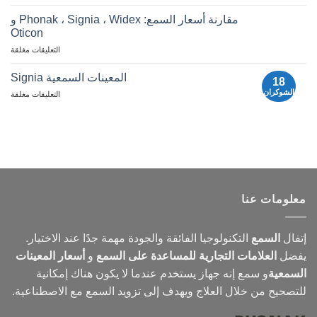
ودلي
الأسئلة
دعم
المتداولة
مقارنة أسعار السمع: Phonak ، Signia ، Widex و
SSI
حول
025
Oticon
أدوات
|
اتفا
مقارنة
السمع
التعليقات مغلقة
السم
أسعار
أجهزة
المعينات السمعية Signia
18
السمع:
الشوكران
لأجهزة
التعليقات مغلقة
Phonak
السمع
و
Signia
Signia
و
Widex
و
Oticon
معلومات عنا
إتفال
السمع
التكنولوجيا الفائقة والجودة مهمة جدًا عند الاختيار.
يفضل
العلامات التجارية للمساعدة على السمع
و
أسعار المعينات
السمعية
و
سمع
إنه جهاز يستخدم عندما لا يكون هناك إمكانية
للتصحيح من خلال العلاج ويهدف إلى تزويد السمع مع الاصطناعية.