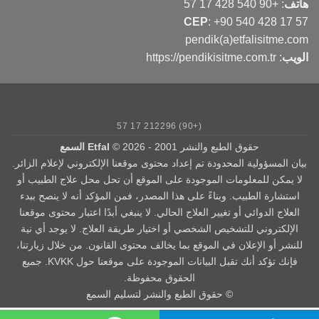
هاتف
:
+90 540 428 17 57
CEP
:
+90 540 428 17 57
pendik(a)etfalisitme.com
الويب
:
https://pendikisitme.com.tr
(+90) 212296 17 57
حقوق الطبع والنشر 2001 - 2026 ©
Etfal السمع
بيان المسؤولية المحدودة تم إعداد محتوى موقعنا الإلكتروني لإعلام الزائر.
لا يمكن للمعلومات الموجودة على الموقع أن تحل محل علاج الطبيب أو
استشارة الطبيب. وبناءً على هذا المصدر، فمن المؤكد أنه لا ينصح ببدء
العلاج الدوائي أو تغيير العلاج الحالي. لا ينبغي أبدًا اعتبار محتوى موقعنا
الإلكتروني للتشخيص الشخصي أو اختيار طريقة العلاج. لا يوجد أي نية
للنشر أو الإعلان في الموقع بما يخالف محتوى القانون. من خلال زيارتنا،
فإنك تؤكد أنك تقبل البيانات الموجودة على موقعنا حول KVKK. جميع
الحقوق محفوظة.
© حقوق الطبع والنشر لتسليم السمع