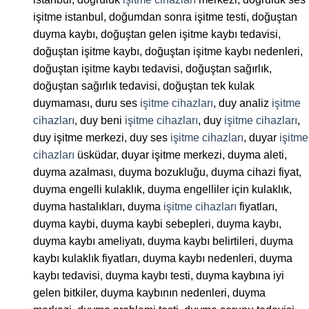
işitme istanbul, doğumdan sonra işitme testi, doğuştan
duyma kaybı, doğuştan gelen işitme kaybı tedavisi,
doğuştan işitme kaybı, doğuştan işitme kaybı nedenleri,
doğuştan işitme kaybı tedavisi, doğuştan sağırlık,
doğuştan sağırlık tedavisi, doğuştan tek kulak
duymaması, duru ses
işitme cihazları
, duy analiz
işitme
cihazları
, duy beni
işitme cihazları
, duy
işitme cihazları
,
duy işitme merkezi, duy ses
işitme cihazları
, duyar
işitme
cihazları
üsküdar, duyar işitme merkezi, duyma aleti,
duyma azalması, duyma bozukluğu, duyma cihazi fiyat,
duyma engelli kulaklık, duyma engelliler için kulaklık,
duyma hastalıkları, duyma
işitme cihazları
fiyatları,
duyma kaybi, duyma kaybi sebepleri, duyma kaybı,
duyma kaybı ameliyatı, duyma kaybı belirtileri, duyma
kaybı kulaklık fiyatları, duyma kaybı nedenleri, duyma
kaybı tedavisi, duyma kaybı testi, duyma kaybına iyi
gelen bitkiler, duyma kaybının nedenleri, duyma