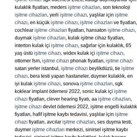
kulaklık fiyatları, meders
işitme cihazları
, son teknoloji
işitme cihazları
, yerli
işitme cihazı
, yaşlılar için
işitme
cihazı
, en küçük
işitme cihazı
,
işitme cihazları
ve fiyatları,
cochlear
işitme cihazları
fiyatları, hansaton
işitme cihazı
,
duymak
işitme cihazları
, kulak işitme cihaz fiyatları,
interton kulak içi
işitme cihazı
, sağırlar için kulaklık, 65
yaş üstü
işitme cihazı
, widex kulak içi
işitme cihazı
,
ottomer fsm,
işitme cihazı
phonak fiyatları,
işitme cihazı
satan yerler istanbul,
işitme cihazı
beylikdüzü, tie
işitme
cihazı
, bera testi yapan hastaneler, duymer kulaklık, en
iyi kulak
işitme cihazı
, sonova
işitme cihazları
, sgk
koklear implant ödemesi 2022, sonic kulak içi
işitme
cihazı
fiyatları, clever hearing fiyatı, aa
işitme cihazları
,
işitme cihazı
devlet ödemesi 2022, işitme engelli kulaklık
fiyatları, hafif işitme kaybı tedavisi, yaşlılar için
işitme
cihazı
fiyatları, avcılar
işitme cihazları
, ses duyma testi,
duymer
işitme cihazları
merkezi, sinirsel işitme kaybı