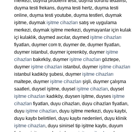
merkezi, duyma problemi testi, duyma sorunu tedavisi,
duyma testi frekans, duyma testi hertz, duyma testi
online, duyma testi youtube, duyma testleri, duymak
işitme, duymak
işitme cihazları
satış ve uygulama
merkezi, duymak işitme merkezi, duymayanlar için kulak
içi kulaklık, duymed avcılar, duymed
işitme cihazları
fiyatları, duymer com tr, duymer de, duymer fiyatları,
duymer istanbul, duymer içerenköy, duymer
işitme
cihazları
bakırköy, duymer
işitme cihazları
göztepe,
duymer
işitme cihazları
istanbul, duymer
işitme cihazları
istanbul kadıköy şubesi, duymer
işitme cihazları
maltepe, duymer
işitme cihazları
şişli, duymer çalışma
saatleri, duysel işitme, duysel
işitme cihazları
, duysel
işitme cihazları
kadıköy, duysen işitme, duyses
işitme
cihazları
fiyatları, duyu cihazları, duyu cihazları fiyatları,
duyu
işitme cihazları
, duyu işitme merkezi, duyu kaybi,
duyu kaybı belirtileri, duyu kaybı nedenleri, duyu klinik
işitme cihazları
, duyu sinirsel tip işitme kaybı, duyum