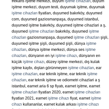
frekans işitme merkezi, duyum
işitme cihazları
, duyum
işitme merkezi, duyum testi, duyumak işitme, duyumak
işitme cihazları
fiyatları, duyumed bakırköy, duyumed
com, duyumed gaziosmanpaşa, duyumed istanbul,
duyumed işitme bakırköy, duyumed işitme cihazlari a ş,
duyumed
işitme cihazları
bakırköy, duyumed
işitme
cihazları
gaziosmanpaşa, duyumed
işitme cihazları
şişli,
duyumed işitme şişli, duyumed şişli, dünya
işitme
cihazları
, dünya işitme merkezi, dünya ses
işitme
cihazları
, dünyanın en iyi
işitme cihazı
, dünyanın en
küçük
işitme cihazı
, düzey işitme merkezi, dış kulak
işitme kaybı, dıştan görünmeyen
işitme cihazları
, ear
işitme cihazları
, ear teknik işitme, ear teknik
işitme
cihazları
, ear teknik işitme ve odiometri cihazlari a ş
istanbul, earnet aria 6 sp fiyatı, earnet işitme, earnet
işitme cihazları
fiyatları 2020, earnet
işitme cihazları
fiyatları 2021, earnet
işitme cihazı
fiyat, earnet
işitme
cihazı
kullananlar, earnet kulak arkası
işitme cihazı