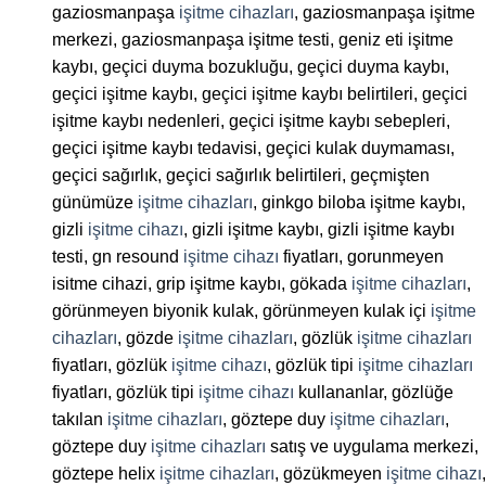
gaziosmanpaşa
işitme cihazları
, gaziosmanpaşa işitme
merkezi, gaziosmanpaşa işitme testi, geniz eti işitme
kaybı, geçici duyma bozukluğu, geçici duyma kaybı,
geçici işitme kaybı, geçici işitme kaybı belirtileri, geçici
işitme kaybı nedenleri, geçici işitme kaybı sebepleri,
geçici işitme kaybı tedavisi, geçici kulak duymaması,
geçici sağırlık, geçici sağırlık belirtileri, geçmişten
günümüze
işitme cihazları
, ginkgo biloba işitme kaybı,
gizli
işitme cihazı
, gizli işitme kaybı, gizli işitme kaybı
testi, gn resound
işitme cihazı
fiyatları, gorunmeyen
isitme cihazi, grip işitme kaybı, gökada
işitme cihazları
,
görünmeyen biyonik kulak, görünmeyen kulak içi
işitme
cihazları
, gözde
işitme cihazları
, gözlük
işitme cihazları
fiyatları, gözlük
işitme cihazı
, gözlük tipi
işitme cihazları
fiyatları, gözlük tipi
işitme cihazı
kullananlar, gözlüğe
takılan
işitme cihazları
, göztepe duy
işitme cihazları
,
göztepe duy
işitme cihazları
satış ve uygulama merkezi,
göztepe helix
işitme cihazları
, gözükmeyen
işitme cihazı
,