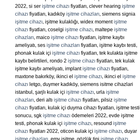
2022, si ser
işitme cihazı
fiyatları, clever hearing
işitme
cihazı
fiyatları, kadıköy
işitme cihazları
, siemens signia
işitme cihazı
, işitme kulaklığı, widex moment
işitme
cihazı
fiyatları, coselgi
işitme cihazı
, maltepe
işitme
cihazları
, maico
işitme cihazı
fiyatları, işitme kaybı
ameliyatı, ses
işitme cihazları
fiyatları, işitme kaybı testi,
phonak kulak içi
işitme cihazı
fiyatları, tek kulakta işitme
kaybı belirtileri, rondo 2
işitme cihazı
fiyatları, tek kulak
işitme kaybı ameliyatı, implant
işitme cihazı
fiyatları,
maxtone bakırköy, ikinci el
işitme cihazı
, ikinci el
işitme
cihazı
letgo, duymer kadıköy, siemens isitme cihazlari
istanbul, şarjlı kulak içi
işitme cihazı
, urla
işitme
cihazları
, deri altı
işitme cihazı
fiyatları, pilsiz
işitme
cihazı
fiyatları, kulak içi duyma cihazı fiyatları, işitme testi
sonucu, sgk
işitme cihazı
ödemeleri 2022, evde işitme
testi, phonak kulak içi
işitme cihazı
, resound
işitme
cihazı
fiyatları 2022, oticon kulak içi
işitme cihazı
, duyar
işitme cihazları
, emy işitme, gözlük tipi
işitme cihazı
,