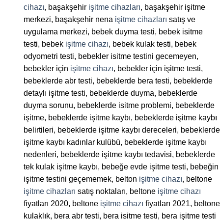
cihazı
, başakşehir
işitme cihazları
, başakşehir işitme
merkezi, başakşehir nena
işitme cihazları
satış ve
uygulama merkezi, bebek duyma testi, bebek isitme
testi, bebek
işitme cihazı
, bebek kulak testi, bebek
odyometri testi, bebekler isitme testini gecemeyen,
bebekler için
işitme cihazı
, bebekler için işitme testi,
bebeklerde abr testi, bebeklerde bera testi, bebeklerde
detaylı işitme testi, bebeklerde duyma, bebeklerde
duyma sorunu, bebeklerde isitme problemi, bebeklerde
işitme, bebeklerde işitme kaybı, bebeklerde işitme kaybı
belirtileri, bebeklerde işitme kaybı dereceleri, bebeklerde
işitme kaybı kadınlar kulübü, bebeklerde işitme kaybı
nedenleri, bebeklerde işitme kaybı tedavisi, bebeklerde
tek kulak işitme kaybı, bebeğe evde işitme testi, bebeğin
işitme testini geçememek, belton
işitme cihazı
, beltone
işitme cihazları
satış noktaları, beltone
işitme cihazı
fiyatları 2020, beltone
işitme cihazı
fiyatları 2021, beltone
kulaklık, bera abr testi, bera isitme testi, bera işitme testi