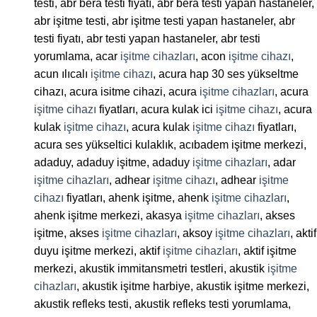
testi, abr bera testi fiyatı, abr bera testi yapan hastaneler,
abr işitme testi, abr işitme testi yapan hastaneler, abr
testi fiyatı, abr testi yapan hastaneler, abr testi
yorumlama, acar
işitme cihazları
, acon
işitme cihazı
,
acun ılıcalı
işitme cihazı
, acura hap 30 ses yükseltme
cihazı, acura isitme cihazi, acura
işitme cihazları
, acura
işitme cihazı
fiyatları, acura kulak ici
işitme cihazı
, acura
kulak
işitme cihazı
, acura kulak
işitme cihazı
fiyatları,
acura ses yükseltici kulaklık, acıbadem işitme merkezi,
adaduy, adaduy işitme, adaduy
işitme cihazları
, adar
işitme cihazları
, adhear
işitme cihazı
, adhear
işitme
cihazı
fiyatları, ahenk işitme, ahenk
işitme cihazları
,
ahenk işitme merkezi, akasya
işitme cihazları
, akses
işitme, akses
işitme cihazları
, aksoy
işitme cihazları
, aktif
duyu işitme merkezi, aktif
işitme cihazları
, aktif işitme
merkezi, akustik immitansmetri testleri, akustik
işitme
cihazları
, akustik işitme harbiye, akustik işitme merkezi,
akustik refleks testi, akustik refleks testi yorumlama,