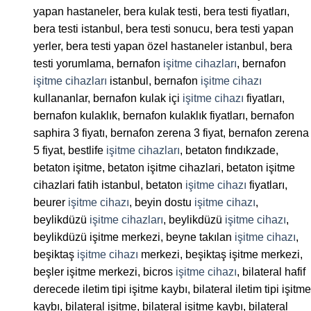
yapan hastaneler, bera kulak testi, bera testi fiyatları,
bera testi istanbul, bera testi sonucu, bera testi yapan
yerler, bera testi yapan özel hastaneler istanbul, bera
testi yorumlama, bernafon
işitme cihazları
, bernafon
işitme cihazları
istanbul, bernafon
işitme cihazı
kullananlar, bernafon kulak içi
işitme cihazı
fiyatları,
bernafon kulaklık, bernafon kulaklık fiyatları, bernafon
saphira 3 fiyatı, bernafon zerena 3 fiyat, bernafon zerena
5 fiyat, bestlife
işitme cihazları
, betaton fındıkzade,
betaton işitme, betaton işitme cihazlari, betaton işitme
cihazlari fatih istanbul, betaton
işitme cihazı
fiyatları,
beurer
işitme cihazı
, beyin dostu
işitme cihazı
,
beylikdüzü
işitme cihazları
, beylikdüzü
işitme cihazı
,
beylikdüzü işitme merkezi, beyne takılan
işitme cihazı
,
beşiktaş
işitme cihazı
merkezi, beşiktaş işitme merkezi,
beşler işitme merkezi, bicros
işitme cihazı
, bilateral hafif
derecede iletim tipi işitme kaybı, bilateral iletim tipi işitme
kaybı, bilateral işitme, bilateral işitme kaybı, bilateral