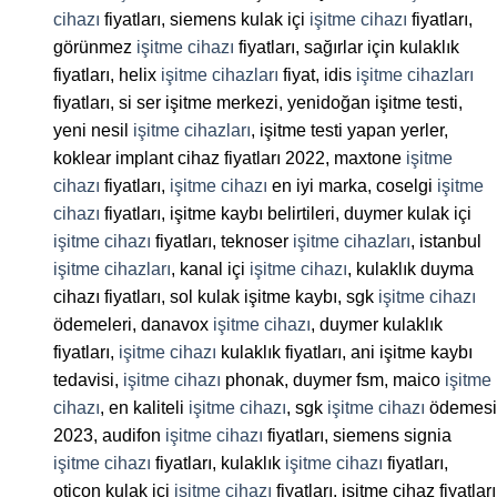
cihazı
fiyatları, siemens kulak içi
işitme cihazı
fiyatları,
görünmez
işitme cihazı
fiyatları, sağırlar için kulaklık
fiyatları, helix
işitme cihazları
fiyat, idis
işitme cihazları
fiyatları, si ser işitme merkezi, yenidoğan işitme testi,
yeni nesil
işitme cihazları
, işitme testi yapan yerler,
koklear implant cihaz fiyatları 2022, maxtone
işitme
cihazı
fiyatları,
işitme cihazı
en iyi marka, coselgi
işitme
cihazı
fiyatları, işitme kaybı belirtileri, duymer kulak içi
işitme cihazı
fiyatları, teknoser
işitme cihazları
, istanbul
işitme cihazları
, kanal içi
işitme cihazı
, kulaklık duyma
cihazı fiyatları, sol kulak işitme kaybı, sgk
işitme cihazı
ödemeleri, danavox
işitme cihazı
, duymer kulaklık
fiyatları,
işitme cihazı
kulaklık fiyatları, ani işitme kaybı
tedavisi,
işitme cihazı
phonak, duymer fsm, maico
işitme
cihazı
, en kaliteli
işitme cihazı
, sgk
işitme cihazı
ödemesi
2023, audifon
işitme cihazı
fiyatları, siemens signia
işitme cihazı
fiyatları, kulaklık
işitme cihazı
fiyatları,
oticon kulak içi
işitme cihazı
fiyatları, işitme cihaz fiyatları