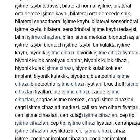
işitme kaybı tedavisi, bilateral normal işitme, bilateral
orta derece işitme kaybı, bilateral orta derecede snik,
bilateral sensorinöral işitme kaybı, bilateral sensörinöral
işitme kaybı, bilateral sensörinöral işitme kaybı tedavisi,
bilim
işitme cihazları
, bilim işitme merkezi, biontech aşısı
işitme kaybı, biontech işitme kaybı, bir kulakta işitme
kaybı, biyonik
işitme cihazı
, biyonik
işitme cihazı
fiyatları,
biyonik kulak ameliyatı olanlar, biyonik kulak cihazı,
biyonik kulak
işitme cihazı
, biyonik kulak koklear
implant, biyonik kulaklık, biyotron, bluetoothlu
işitme
cihazı
, bluetoothlu
işitme cihazı
fiyatları, bruckhoff
işitme
cihazları
fiyatları, bte
işitme cihazı
, cadde
işitme
cihazları
, cagdas isitme merkezi, cagri isitme cihazlari,
cagri isitme cihazlari merkezi, callisto rem cihazı fiyatları,
can işitme cihazlari, can kulağı
işitme cihazları
, cep tipi
işitme cihazları
, cep tipi
işitme cihazı
fiyatları, cerrahpaşa
işitme cihazları
beylikdüzü, cic
işitme cihazı
, cihaz
işitme, cochlear implant cihazları, cochlear implant