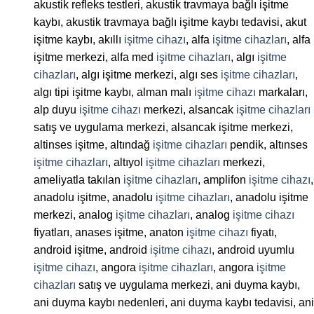
akustik refleks testleri, akustik travmaya bağlı işitme
kaybı, akustik travmaya bağlı işitme kaybı tedavisi, akut
işitme kaybı, akıllı
işitme cihazı
, alfa
işitme cihazları
, alfa
işitme merkezi, alfa med
işitme cihazları
, algı
işitme
cihazları
, algı işitme merkezi, algı ses
işitme cihazları
,
algı tipi işitme kaybı, alman malı
işitme cihazı
markaları,
alp duyu
işitme cihazı
merkezi, alsancak
işitme cihazları
satış ve uygulama merkezi, alsancak işitme merkezi,
altinses işitme, altındağ
işitme cihazları
pendik, altınses
işitme cihazları
, altıyol
işitme cihazları
merkezi,
ameliyatla takılan
işitme cihazları
, amplifon
işitme cihazı
,
anadolu işitme, anadolu
işitme cihazları
, anadolu işitme
merkezi, analog
işitme cihazları
, analog
işitme cihazı
fiyatları, anases işitme, anaton
işitme cihazı
fiyatı,
android işitme, android
işitme cihazı
, android uyumlu
işitme cihazı
, angora
işitme cihazları
, angora
işitme
cihazları
satış ve uygulama merkezi, ani duyma kaybı,
ani duyma kaybı nedenleri, ani duyma kaybı tedavisi, ani