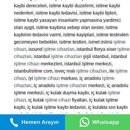
kaybi dereceleri, isitme kaybi duzelirmi, isitme kaybi
nedenleri, isitme kaybi tedavisi, isitme kaybi tipleri,
isitme kaybi yasayan insanlarin yapmasina yardimci
olan aygit, isitme kaybina sebep olan sesler, isitme
kaybinin tedavisi varmi, isitme kayiplari, isitme testinden
gecemeyen bebekler, isitme testleri, ismet inönü
işitme
cihazı
, isound
işitme cihazları
, istanbul florya siser
işitme
cihazları
, istanbul
işitme cihazları
şişli istanbul, istanbul
işitme cihazı
merkezleri, istanbul işitme merkezi,
istanbulisitme com, isveç malı
işitme cihazları
, ite
işitme
cihazı
, iyi
işitme cihazı
markası, iç anadolu
işitme
cihazları
, iç anadolu
işitme cihazları
merkezi, iç anadolu
işitme merkezi, iç kulak duyma kaybı, iç kulak
işitme
cihazı
, iç kulak
işitme cihazı
fiyatları, iç kulak işitme
kaybı, iç kulak işitme kaybı tedavisi, iç kulakta sıvı kaybı
nedenleri, işiten dünya işitme cihazlari merkezi, işitme
Hemen Arayın
Whatsapp
aleti, işitme aletleri, işitme azalması, işitme azlığı, işitme
azlığı nedenleri, işitme azlığı tedavisi, işitme