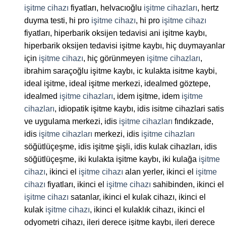
işitme cihazı
fiyatları, helvacıoğlu
işitme cihazları
, hertz
duyma testi, hi pro
işitme cihazı
, hi pro
işitme cihazı
fiyatları, hiperbarik oksijen tedavisi ani işitme kaybı,
hiperbarik oksijen tedavisi işitme kaybı, hiç duymayanlar
için
işitme cihazı
, hiç görünmeyen
işitme cihazları
,
ibrahim saraçoğlu işitme kaybı, ic kulakta isitme kaybi,
ideal işitme, ideal işitme merkezi, idealmed göztepe,
idealmed
işitme cihazları
, idem işitme, idem
işitme
cihazları
, idiopatik işitme kaybı, idis isitme cihazlari satis
ve uygulama merkezi, idis
işitme cihazları
fındıkzade,
idis
işitme cihazları
merkezi, idis
işitme cihazları
söğütlüçeşme, idis işitme şişli, idis kulak cihazları, idis
söğütlüçeşme, iki kulakta işitme kaybı, iki kulağa
işitme
cihazı
, ikinci el
işitme cihazı
alan yerler, ikinci el
işitme
cihazı
fiyatları, ikinci el
işitme cihazı
sahibinden, ikinci el
işitme cihazı
satanlar, ikinci el kulak cihazı, ikinci el
kulak
işitme cihazı
, ikinci el kulaklık cihazı, ikinci el
odyometri cihazı, ileri derece işitme kaybı, ileri derece