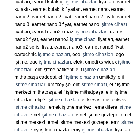
fiyatları, earnet kulak içi
işitme cihazları
fiyatları, earnet
kulaklık, earnet kulaklık fiyatları, earnet nano, earnet
nano 2, earnet nano 2 fiyat, earnet nano 2 fiyatı, earnet
nano 3, earnet nano 3 fiyat, earnet nano
işitme cihazı
fiyatları, earnet nano2 cihazı
işitme cihazları
, earnet
nano2 fiyat, earnet nano2
işitme cihazı
fiyatları, earnet
nano2 serisi fiyatı, earnet nano3, earnet nano3 fiyatı,
eartechnic
işitme cihazları
, ece
işitme cihazları
, ege
işitme, ege
işitme cihazları
, elektromediks widex
işitme
cihazları
, elif işitme batıkent, elif
işitme cihazları
mithatpaşa caddesi, elif
işitme cihazları
ümitköy, elif
işitme cihazları
ümitköy şb, elif
işitme cihazı
, elif işitme
merkezi mithatpaşa, elif işitme mithatpaşa, elin işitme
cihazlari, elip's
işitme cihazları
, elitses işitme, elitses
işitme cihazları
, emek işitme merkezi, emeklilere
işitme
cihazı
, emel
işitme cihazları
, emel işitme göztepe, emel
işitme merkezi, emel işitme merkezi göztepe, emr
işitme
cihazı
, emy işitme cihazla, emy
işitme cihazları
fiyatları,