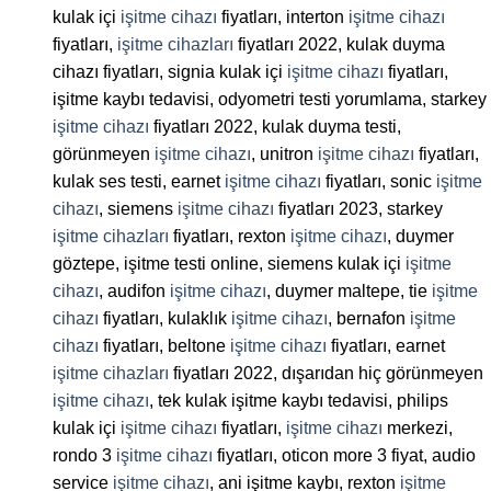
kulak içi
işitme cihazı
fiyatları, interton
işitme cihazı
fiyatları,
işitme cihazları
fiyatları 2022, kulak duyma
cihazı fiyatları, signia kulak içi
işitme cihazı
fiyatları,
işitme kaybı tedavisi, odyometri testi yorumlama, starkey
işitme cihazı
fiyatları 2022, kulak duyma testi,
görünmeyen
işitme cihazı
, unitron
işitme cihazı
fiyatları,
kulak ses testi, earnet
işitme cihazı
fiyatları, sonic
işitme
cihazı
, siemens
işitme cihazı
fiyatları 2023, starkey
işitme cihazları
fiyatları, rexton
işitme cihazı
, duymer
göztepe, işitme testi online, siemens kulak içi
işitme
cihazı
, audifon
işitme cihazı
, duymer maltepe, tie
işitme
cihazı
fiyatları, kulaklık
işitme cihazı
, bernafon
işitme
cihazı
fiyatları, beltone
işitme cihazı
fiyatları, earnet
işitme cihazları
fiyatları 2022, dışarıdan hiç görünmeyen
işitme cihazı
, tek kulak işitme kaybı tedavisi, philips
kulak içi
işitme cihazı
fiyatları,
işitme cihazı
merkezi,
rondo 3
işitme cihazı
fiyatları, oticon more 3 fiyat, audio
service
işitme cihazı
, ani işitme kaybı, rexton
işitme