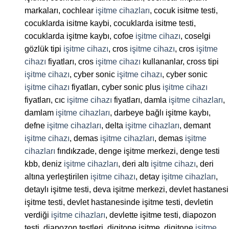
markaları, cochlear
işitme cihazları
, cocuk isitme testi,
cocuklarda isitme kaybi, cocuklarda isitme testi,
cocuklarda işitme kaybı, cofoe
işitme cihazı
, coselgi
gözlük tipi
işitme cihazı
, cros
işitme cihazı
, cros
işitme
cihazı
fiyatları, cros
işitme cihazı
kullananlar, cross tipi
işitme cihazı
, cyber sonic
işitme cihazı
, cyber sonic
işitme cihazı
fiyatları, cyber sonic plus
işitme cihazı
fiyatları, cıc
işitme cihazı
fiyatları, damla
işitme cihazları
,
damlam
işitme cihazları
, darbeye bağlı işitme kaybı,
defne
işitme cihazları
, delta
işitme cihazları
, demant
işitme cihazı
, demas
işitme cihazları
, demas
işitme
cihazları
fındıkzade, denge işitme merkezi, denge testi
kbb, deniz
işitme cihazları
, deri altı
işitme cihazı
, deri
altına yerleştirilen
işitme cihazı
, detay
işitme cihazları
,
detaylı işitme testi, deva işitme merkezi, devlet hastanesi
işitme testi, devlet hastanesinde işitme testi, devletin
verdiği
işitme cihazları
, devlette işitme testi, diapozon
testi, diapozon testleri, digitone işitme, digitone
işitme