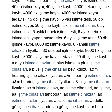
kaybı, 4 kanallı 8 bantlı
işitme cihazı
, 4 yaş işitme testi,
40 db işitme kaybı, 40 işitme kaybı, 4000 frekans işitme
kaybı, 4000 hz işitme kaybı, 4000 hz işitme kaybı
tedavisi, 45 db işitme kaybı, 5 yaş işitme testi, 50 db
işitme kaybı, 50 işitme kaybı, 5k
işitme cihazları
, 6 ay
işitme testi, 6 aylık bebek işitme testi, 6 aylık bebek
işitme testi yapan hastaneler, 6 aylık işitme testi, 60 db
işitme kaybı, 6000 hz işitme kaybı, 8 kanallı
işitme
cihazları
fiyatları, 80 desibel işitme kaybı, 8000 hz işitme
kaybı, 8000 hz işitme kaybı tedavisi, 90 db işitme kaybı,
a duyu
işitme cihazları
, a plus işitme, a plus
işitme
cihazları
, a plus
işitme cihazları
beylikdüzü, a&m
hearing işitme cihazi fiyatları, a&m hearing
işitme cihazı
,
a&m hearing
işitme cihazı
fiyatları, a&m
işitme cihazları
fiyatları, a&m
işitme cihazı
, aa isitme cihazlari, aa işitme,
aa
işitme cihazları
tandoğan, ab
işitme cihazları
, ab
işitme cihazları
fiyatları, abc
işitme cihazları
, abdullah
gül
işitme cihazı
, abdullah gül işitme kaybı, abr bera