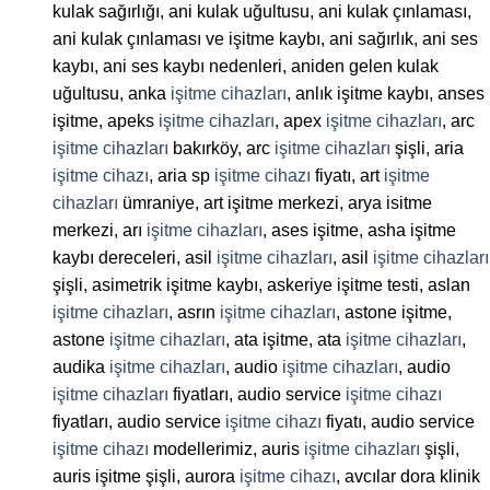
kulak sağırlığı, ani kulak uğultusu, ani kulak çınlaması,
ani kulak çınlaması ve işitme kaybı, ani sağırlık, ani ses
kaybı, ani ses kaybı nedenleri, aniden gelen kulak
uğultusu, anka
işitme cihazları
, anlık işitme kaybı, anses
işitme, apeks
işitme cihazları
, apex
işitme cihazları
, arc
işitme cihazları
bakırköy, arc
işitme cihazları
şişli, aria
işitme cihazı
, aria sp
işitme cihazı
fiyatı, art
işitme
cihazları
ümraniye, art işitme merkezi, arya isitme
merkezi, arı
işitme cihazları
, ases işitme, asha işitme
kaybı dereceleri, asil
işitme cihazları
, asil
işitme cihazları
şişli, asimetrik işitme kaybı, askeriye işitme testi, aslan
işitme cihazları
, asrın
işitme cihazları
, astone işitme,
astone
işitme cihazları
, ata işitme, ata
işitme cihazları
,
audika
işitme cihazları
, audio
işitme cihazları
, audio
işitme cihazları
fiyatları, audio service
işitme cihazı
fiyatları, audio service
işitme cihazı
fiyatı, audio service
işitme cihazı
modellerimiz, auris
işitme cihazları
şişli,
auris işitme şişli, aurora
işitme cihazı
, avcılar dora klinik