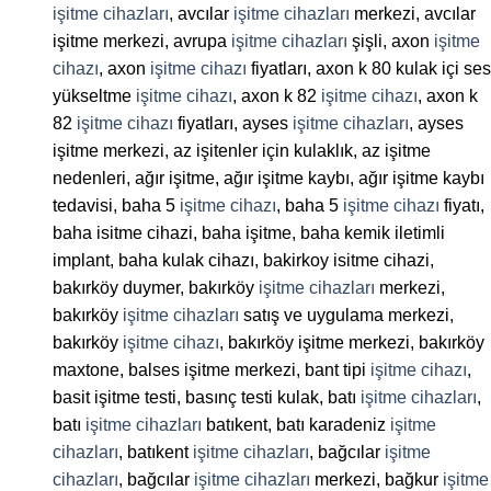
işitme cihazları
, avcılar
işitme cihazları
merkezi, avcılar
işitme merkezi, avrupa
işitme cihazları
şişli, axon
işitme
cihazı
, axon
işitme cihazı
fiyatları, axon k 80 kulak içi ses
yükseltme
işitme cihazı
, axon k 82
işitme cihazı
, axon k
82
işitme cihazı
fiyatları, ayses
işitme cihazları
, ayses
işitme merkezi, az işitenler için kulaklık, az işitme
nedenleri, ağır işitme, ağır işitme kaybı, ağır işitme kaybı
tedavisi, baha 5
işitme cihazı
, baha 5
işitme cihazı
fiyatı,
baha isitme cihazi, baha işitme, baha kemik iletimli
implant, baha kulak cihazı, bakirkoy isitme cihazi,
bakırköy duymer, bakırköy
işitme cihazları
merkezi,
bakırköy
işitme cihazları
satış ve uygulama merkezi,
bakırköy
işitme cihazı
, bakırköy işitme merkezi, bakırköy
maxtone, balses işitme merkezi, bant tipi
işitme cihazı
,
basit işitme testi, basınç testi kulak, batı
işitme cihazları
,
batı
işitme cihazları
batıkent, batı karadeniz
işitme
cihazları
, batıkent
işitme cihazları
, bağcılar
işitme
cihazları
, bağcılar
işitme cihazları
merkezi, bağkur
işitme