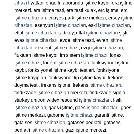
cihazı
fiyatları, engelli raporunda işitme kaybı, era işitme
merkezi, era işitme testi, era testi kulak, erc işitme, erc
işitme cihazları
, erciyes park işitme merkezi, ersoy
işitme
cihazları
, esenyurt
işitme cihazları
, eski
işitme cihazları
,
etfal
işitme cihazları
kadıköy, etfal
işitme cihazları
şişli,
evas
işitme cihazları
, evde isitme testi, evren
işitme
cihazları
, exsilent
işitme cihazı
, ezgi
işitme cihazları
,
fluktuan işitme kaybı, fm sistem
işitme cihazı
, fonax
işitme cihazı
, fonem
işitme cihazları
, fonksiyonel işitme
kaybı, fonksiyonel işitme kaybı testleri, fonksiyonel
işitme kayıpları, fonksiyonel tip işitme kaybı, frekans
duyma testi, frekans işitme, frekans
işitme cihazları
,
fındıkzade
işitme cihazları
merkezi, fındıkzade signia
starkey unıtron wıdex resound
işitme cihazları
, fısıltı
işitme cihazları
, gaes işitme, gaes
işitme cihazları
, gaes
işitme merkezi, gahome
işitme cihazı
, garanti işitme,
gata ses
işitme cihazları
, gatases pediatri, gatases
pediatri
işitme cihazları
, gazi işitme merkezi,