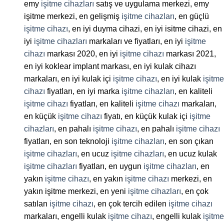
emy
işitme cihazları
satış ve uygulama merkezi, emy
işitme merkezi, en gelişmiş
işitme cihazları
, en güçlü
işitme cihazı
, en iyi duyma cihazi, en iyi isitme cihazi, en
iyi
işitme cihazları
markaları ve fiyatları, en iyi
işitme
cihazı
markası 2020, en iyi
işitme cihazı
markası 2021,
en iyi koklear implant markası, en iyi kulak cihazı
markaları, en iyi kulak içi
işitme cihazı
, en iyi kulak
işitme
cihazı
fiyatları, en iyi marka
işitme cihazları
, en kaliteli
işitme cihazı
fiyatları, en kaliteli
işitme cihazı
markaları,
en küçük
işitme cihazı
fiyatı, en küçük kulak içi
işitme
cihazları
, en pahalı
işitme cihazı
, en pahalı
işitme cihazı
fiyatları, en son teknoloji
işitme cihazları
, en son çıkan
işitme cihazları
, en ucuz
işitme cihazları
, en ucuz kulak
işitme cihazları
fiyatları, en uygun
işitme cihazları
, en
yakın
işitme cihazı
, en yakın
işitme cihazı
merkezi, en
yakın işitme merkezi, en yeni
işitme cihazları
, en çok
satılan
işitme cihazı
, en çok tercih edilen
işitme cihazı
markaları, engelli kulak
işitme cihazı
, engelli kulak
işitme