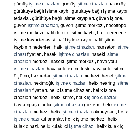
gümüş
işitme cihazları
, gümüş
işitme cihazları
bakırköy,
gürültüye bağlı işitme kaybı, gürültüye bağlı işitme kaybı
tedavisi, gürültüye bağlı işitme kayıpları, güven işitme,
güven
işitme cihazları
, güven işitme merkezi, hacettepe
işitme merkezi, hafif derece işitme kaybı, hafif derecede
işitme kaybı tedavisi, hafif işitme kaybı, hafif işitme
kaybının nedenleri, halk
işitme cihazları
, hansaton
işitme
cihazı
fiyatları, haseki
işitme cihazları
, haseki
işitme
cihazları
merkezi, haseki işitme merkezi, hava yolu
işitme cihazları
, hava yolu işitme testi, hava yolu işitme
ölçümü, haznedar
işitme cihazları
merkezi, hedef
işitme
cihazları
, hekimoğlu
işitme cihazları
, helix hearing
işitme
cihazları
fiyatları, helix isitme cihazlari, helix isitme
cihazlari merkezi, helix işitme, helix
işitme cihazları
bayrampaşa, helix
işitme cihazları
göztepe, helix
işitme
cihazları
merkezi, helix
işitme cihazları
okmeydanı, helix
işitme cihazı
kullananlar, helix işitme merkezi, helix
kulak cihazi, helix kulak içi
işitme cihazı
, helix kulak içi