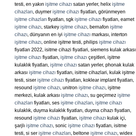
testi, en yakın
işitme cihazı
satan yerler, helix
işitme
cihazları
, duymer
işitme cihazı
fiyatları, görünmeyen
işitme cihazları
fiyatları, sgk
işitme cihazı
fiyatları, earnet
işitme cihazı
, starkey
işitme cihazı
, bernafon
işitme
cihazı
, dünyanın en iyi
işitme cihazı
markası, interton
işitme cihazı
, online işitme testi, philips
işitme cihazı
fiyatları 2022, isitme cihazi fiyatlari, siemens kulak arkası
işitme cihazı
fiyatları,
işitme cihazı
çeşitleri, işitme
kulaklık fiyatları,
işitme cihazı
satan yerler, phonak kulak
arkası
işitme cihazı
fiyatları, isitme cihazlari, kulak işitme
testi, siser
işitme cihazı
fiyatları, koklear implant fiyatları,
resound
işitme cihazı
, unitron
işitme cihazı
, işitme
merkezi, kulak arkası
işitme cihazı
, su geçirmez
işitme
cihazları
fiyatları, ses
işitme cihazları
,
işitme cihazı
kulaklık, duyma kulaklık fiyatları, duyma cihazı fiyatları,
resound
işitme cihazı
fiyatları,
işitme cihazı
kulak içi,
şarjlı
işitme cihazı
, sonic
işitme cihazı
fiyatları, isitme
testi, si ser
işitme cihazları
, beltone
işitme cihazı
, widex