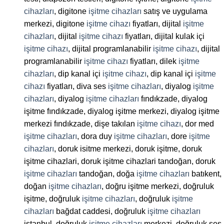
cihazları
, digitone
işitme cihazları
satış ve uygulama
merkezi, digitone
işitme cihazı
fiyatları, dijital
işitme
cihazları
, dijital
işitme cihazı
fiyatları, dijital kulak içi
işitme cihazı
, dijital programlanabilir
işitme cihazı
, dijital
programlanabilir
işitme cihazı
fiyatları, dilek
işitme
cihazları
, dip kanal içi
işitme cihazı
, dip kanal içi
işitme
cihazı
fiyatları, diva ses
işitme cihazları
, diyalog
işitme
cihazları
, diyalog
işitme cihazları
fındıkzade, diyalog
işitme fındıkzade, diyalog işitme merkezi, diyalog işitme
merkezi fındıkzade, dişe takılan
işitme cihazı
, dor med
işitme cihazları
, dora duy
işitme cihazları
, dore
işitme
cihazları
, doruk isitme merkezi, doruk işitme, doruk
işitme cihazlari, doruk işitme cihazlari tandoğan, doruk
işitme cihazları
tandoğan, doğa
işitme cihazları
batıkent,
doğan
işitme cihazları
, doğru işitme merkezi, doğruluk
işitme, doğruluk
işitme cihazları
, doğruluk
işitme
cihazları
bağdat caddesi, doğruluk
işitme cihazları
istanbul, doğruluk
işitme cihazları
merkezi, doğruluk ses