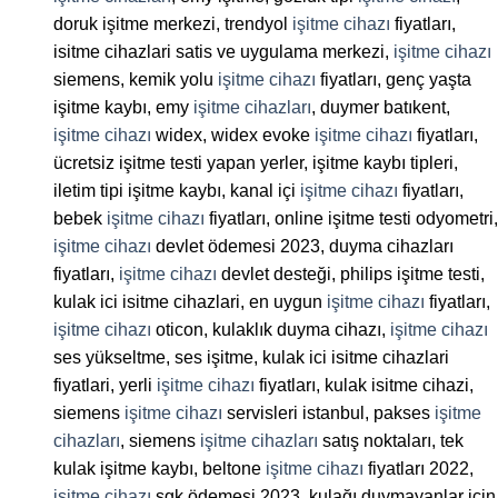
doruk işitme merkezi, trendyol
işitme cihazı
fiyatları,
isitme cihazlari satis ve uygulama merkezi,
işitme cihazı
siemens, kemik yolu
işitme cihazı
fiyatları, genç yaşta
işitme kaybı, emy
işitme cihazları
, duymer batıkent,
işitme cihazı
widex, widex evoke
işitme cihazı
fiyatları,
ücretsiz işitme testi yapan yerler, işitme kaybı tipleri,
iletim tipi işitme kaybı, kanal içi
işitme cihazı
fiyatları,
bebek
işitme cihazı
fiyatları, online işitme testi odyometri,
işitme cihazı
devlet ödemesi 2023, duyma cihazları
fiyatları,
işitme cihazı
devlet desteği, philips işitme testi,
kulak ici isitme cihazlari, en uygun
işitme cihazı
fiyatları,
işitme cihazı
oticon, kulaklık duyma cihazı,
işitme cihazı
ses yükseltme, ses işitme, kulak ici isitme cihazlari
fiyatlari, yerli
işitme cihazı
fiyatları, kulak isitme cihazi,
siemens
işitme cihazı
servisleri istanbul, pakses
işitme
cihazları
, siemens
işitme cihazları
satış noktaları, tek
kulak işitme kaybı, beltone
işitme cihazı
fiyatları 2022,
işitme cihazı
sgk ödemesi 2023, kulağı duymayanlar için