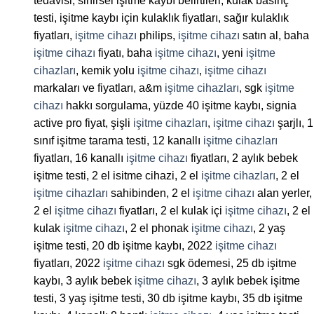
tedavisi, sinirsel işitme kaybı belirtileri, kulak basınç
testi, işitme kaybı için kulaklık fiyatları, sağır kulaklık
fiyatları,
işitme cihazı
philips,
işitme cihazı
satın al, baha
işitme cihazı
fiyatı, baha
işitme cihazı
, yeni
işitme
cihazları
, kemik yolu
işitme cihazı
,
işitme cihazı
markaları ve fiyatları, a&m
işitme cihazları
, sgk
işitme
cihazı
hakkı sorgulama, yüzde 40 işitme kaybı, signia
active pro fiyat, şişli
işitme cihazları
,
işitme cihazı
şarjlı, 1
sınıf işitme tarama testi, 12 kanallı
işitme cihazları
fiyatları, 16 kanallı
işitme cihazı
fiyatları, 2 aylık bebek
işitme testi, 2 el isitme cihazi, 2 el
işitme cihazları
, 2 el
işitme cihazları
sahibinden, 2 el
işitme cihazı
alan yerler,
2 el
işitme cihazı
fiyatları, 2 el kulak içi
işitme cihazı
, 2 el
kulak
işitme cihazı
, 2 el phonak
işitme cihazı
, 2 yaş
işitme testi, 20 db işitme kaybı, 2022
işitme cihazı
fiyatları, 2022
işitme cihazı
sgk ödemesi, 25 db işitme
kaybı, 3 aylık bebek
işitme cihazı
, 3 aylık bebek işitme
testi, 3 yaş işitme testi, 30 db işitme kaybı, 35 db işitme