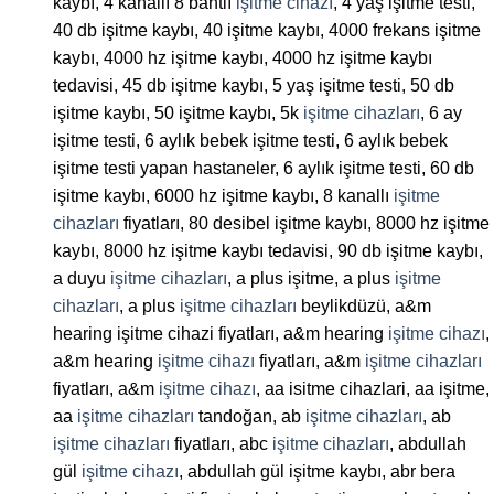
kaybı, 4 kanallı 8 bantlı
işitme cihazı
, 4 yaş işitme testi,
40 db işitme kaybı, 40 işitme kaybı, 4000 frekans işitme
kaybı, 4000 hz işitme kaybı, 4000 hz işitme kaybı
tedavisi, 45 db işitme kaybı, 5 yaş işitme testi, 50 db
işitme kaybı, 50 işitme kaybı, 5k
işitme cihazları
, 6 ay
işitme testi, 6 aylık bebek işitme testi, 6 aylık bebek
işitme testi yapan hastaneler, 6 aylık işitme testi, 60 db
işitme kaybı, 6000 hz işitme kaybı, 8 kanallı
işitme
cihazları
fiyatları, 80 desibel işitme kaybı, 8000 hz işitme
kaybı, 8000 hz işitme kaybı tedavisi, 90 db işitme kaybı,
a duyu
işitme cihazları
, a plus işitme, a plus
işitme
cihazları
, a plus
işitme cihazları
beylikdüzü, a&m
hearing işitme cihazi fiyatları, a&m hearing
işitme cihazı
,
a&m hearing
işitme cihazı
fiyatları, a&m
işitme cihazları
fiyatları, a&m
işitme cihazı
, aa isitme cihazlari, aa işitme,
aa
işitme cihazları
tandoğan, ab
işitme cihazları
, ab
işitme cihazları
fiyatları, abc
işitme cihazları
, abdullah
gül
işitme cihazı
, abdullah gül işitme kaybı, abr bera