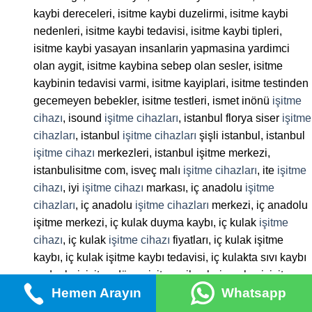
kaybi dereceleri, isitme kaybi duzelirmi, isitme kaybi
nedenleri, isitme kaybi tedavisi, isitme kaybi tipleri,
isitme kaybi yasayan insanlarin yapmasina yardimci
olan aygit, isitme kaybina sebep olan sesler, isitme
kaybinin tedavisi varmi, isitme kayiplari, isitme testinden
gecemeyen bebekler, isitme testleri, ismet inönü
işitme
cihazı
, isound
işitme cihazları
, istanbul florya siser
işitme
cihazları
, istanbul
işitme cihazları
şişli istanbul, istanbul
işitme cihazı
merkezleri, istanbul işitme merkezi,
istanbulisitme com, isveç malı
işitme cihazları
, ite
işitme
cihazı
, iyi
işitme cihazı
markası, iç anadolu
işitme
cihazları
, iç anadolu
işitme cihazları
merkezi, iç anadolu
işitme merkezi, iç kulak duyma kaybı, iç kulak
işitme
cihazı
, iç kulak
işitme cihazı
fiyatları, iç kulak işitme
kaybı, iç kulak işitme kaybı tedavisi, iç kulakta sıvı kaybı
nedenleri, işiten dünya işitme cihazlari merkezi, işitme
Hemen Arayın
Whatsapp
aleti, işitme aletleri, işitme azalması, işitme azlığı, işitme
azlığı nedenleri, işitme azlığı tedavisi, işitme