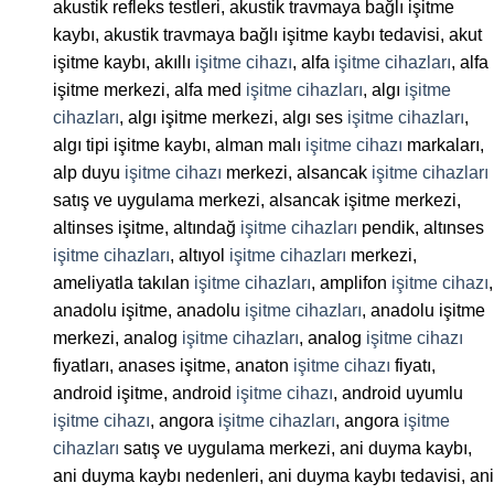
akustik refleks testleri, akustik travmaya bağlı işitme
kaybı, akustik travmaya bağlı işitme kaybı tedavisi, akut
işitme kaybı, akıllı
işitme cihazı
, alfa
işitme cihazları
, alfa
işitme merkezi, alfa med
işitme cihazları
, algı
işitme
cihazları
, algı işitme merkezi, algı ses
işitme cihazları
,
algı tipi işitme kaybı, alman malı
işitme cihazı
markaları,
alp duyu
işitme cihazı
merkezi, alsancak
işitme cihazları
satış ve uygulama merkezi, alsancak işitme merkezi,
altinses işitme, altındağ
işitme cihazları
pendik, altınses
işitme cihazları
, altıyol
işitme cihazları
merkezi,
ameliyatla takılan
işitme cihazları
, amplifon
işitme cihazı
,
anadolu işitme, anadolu
işitme cihazları
, anadolu işitme
merkezi, analog
işitme cihazları
, analog
işitme cihazı
fiyatları, anases işitme, anaton
işitme cihazı
fiyatı,
android işitme, android
işitme cihazı
, android uyumlu
işitme cihazı
, angora
işitme cihazları
, angora
işitme
cihazları
satış ve uygulama merkezi, ani duyma kaybı,
ani duyma kaybı nedenleri, ani duyma kaybı tedavisi, ani