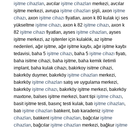
işitme cihazları
, avcılar
işitme cihazları
merkezi, avcılar
işitme merkezi, avrupa
işitme cihazları
şişli, axon
işitme
cihazı
, axon
işitme cihazı
fiyatları, axon k 80 kulak içi ses
yükseltme
işitme cihazı
, axon k 82
işitme cihazı
, axon k
82
işitme cihazı
fiyatları, ayses
işitme cihazları
, ayses
işitme merkezi, az işitenler için kulaklık, az işitme
nedenleri, ağır işitme, ağır işitme kaybı, ağır işitme kaybı
tedavisi, baha 5
işitme cihazı
, baha 5
işitme cihazı
fiyatı,
baha isitme cihazi, baha işitme, baha kemik iletimli
implant, baha kulak cihazı, bakirkoy isitme cihazi,
bakırköy duymer, bakırköy
işitme cihazları
merkezi,
bakırköy
işitme cihazları
satış ve uygulama merkezi,
bakırköy
işitme cihazı
, bakırköy işitme merkezi, bakırköy
maxtone, balses işitme merkezi, bant tipi
işitme cihazı
,
basit işitme testi, basınç testi kulak, batı
işitme cihazları
,
batı
işitme cihazları
batıkent, batı karadeniz
işitme
cihazları
, batıkent
işitme cihazları
, bağcılar
işitme
cihazları
, bağcılar
işitme cihazları
merkezi, bağkur
işitme