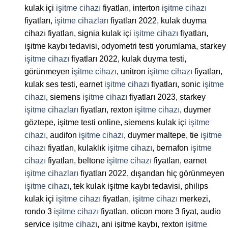
kulak içi
işitme cihazı
fiyatları, interton
işitme cihazı
fiyatları,
işitme cihazları
fiyatları 2022, kulak duyma
cihazı fiyatları, signia kulak içi
işitme cihazı
fiyatları,
işitme kaybı tedavisi, odyometri testi yorumlama, starkey
işitme cihazı
fiyatları 2022, kulak duyma testi,
görünmeyen
işitme cihazı
, unitron
işitme cihazı
fiyatları,
kulak ses testi, earnet
işitme cihazı
fiyatları, sonic
işitme
cihazı
, siemens
işitme cihazı
fiyatları 2023, starkey
işitme cihazları
fiyatları, rexton
işitme cihazı
, duymer
göztepe, işitme testi online, siemens kulak içi
işitme
cihazı
, audifon
işitme cihazı
, duymer maltepe, tie
işitme
cihazı
fiyatları, kulaklık
işitme cihazı
, bernafon
işitme
cihazı
fiyatları, beltone
işitme cihazı
fiyatları, earnet
işitme cihazları
fiyatları 2022, dışarıdan hiç görünmeyen
işitme cihazı
, tek kulak işitme kaybı tedavisi, philips
kulak içi
işitme cihazı
fiyatları,
işitme cihazı
merkezi,
rondo 3
işitme cihazı
fiyatları, oticon more 3 fiyat, audio
service
işitme cihazı
, ani işitme kaybı, rexton
işitme