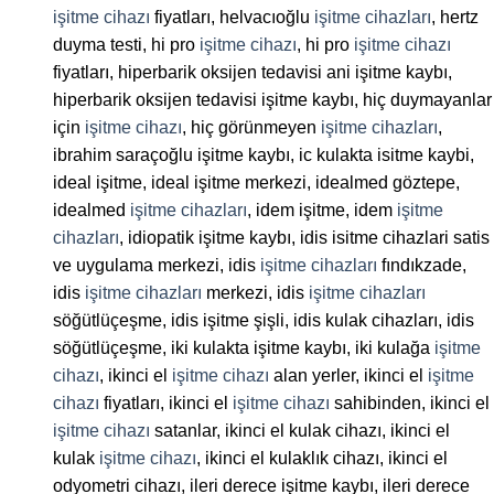
işitme cihazı
fiyatları, helvacıoğlu
işitme cihazları
, hertz
duyma testi, hi pro
işitme cihazı
, hi pro
işitme cihazı
fiyatları, hiperbarik oksijen tedavisi ani işitme kaybı,
hiperbarik oksijen tedavisi işitme kaybı, hiç duymayanlar
için
işitme cihazı
, hiç görünmeyen
işitme cihazları
,
ibrahim saraçoğlu işitme kaybı, ic kulakta isitme kaybi,
ideal işitme, ideal işitme merkezi, idealmed göztepe,
idealmed
işitme cihazları
, idem işitme, idem
işitme
cihazları
, idiopatik işitme kaybı, idis isitme cihazlari satis
ve uygulama merkezi, idis
işitme cihazları
fındıkzade,
idis
işitme cihazları
merkezi, idis
işitme cihazları
söğütlüçeşme, idis işitme şişli, idis kulak cihazları, idis
söğütlüçeşme, iki kulakta işitme kaybı, iki kulağa
işitme
cihazı
, ikinci el
işitme cihazı
alan yerler, ikinci el
işitme
cihazı
fiyatları, ikinci el
işitme cihazı
sahibinden, ikinci el
işitme cihazı
satanlar, ikinci el kulak cihazı, ikinci el
kulak
işitme cihazı
, ikinci el kulaklık cihazı, ikinci el
odyometri cihazı, ileri derece işitme kaybı, ileri derece