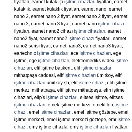
fiyatları, earnet kulak içi
işitme cihazları
fiyatları, earnet
kulaklık, earnet kulaklık fiyatları, earnet nano, earnet
nano 2, earnet nano 2 fiyat, earnet nano 2 fiyatı, earnet
nano 3, earnet nano 3 fiyat, earnet nano
işitme cihazı
fiyatları, earnet nano2 cihazı
işitme cihazları
, earnet
nano2 fiyat, earnet nano2
işitme cihazı
fiyatları, earnet
nano2 serisi fiyatı, earnet nano3, earnet nano3 fiyatı,
eartechnic
işitme cihazları
, ece
işitme cihazları
, ege
işitme, ege
işitme cihazları
, elektromediks widex
işitme
cihazları
, elif işitme batıkent, elif
işitme cihazları
mithatpaşa caddesi, elif
işitme cihazları
ümitköy, elif
işitme cihazları
ümitköy şb, elif
işitme cihazı
, elif işitme
merkezi mithatpaşa, elif işitme mithatpaşa, elin işitme
cihazlari, elip's
işitme cihazları
, elitses işitme, elitses
işitme cihazları
, emek işitme merkezi, emeklilere
işitme
cihazı
, emel
işitme cihazları
, emel işitme göztepe, emel
işitme merkezi, emel işitme merkezi göztepe, emr
işitme
cihazı
, emy işitme cihazla, emy
işitme cihazları
fiyatları,