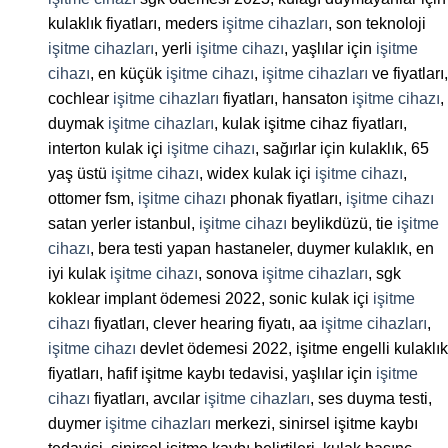
kulaklık fiyatları, meders
işitme cihazları
, son teknoloji
işitme cihazları
, yerli
işitme cihazı
, yaşlılar için
işitme
cihazı
, en küçük
işitme cihazı
,
işitme cihazları
ve fiyatları,
cochlear
işitme cihazları
fiyatları, hansaton
işitme cihazı
,
duymak
işitme cihazları
, kulak işitme cihaz fiyatları,
interton kulak içi
işitme cihazı
, sağırlar için kulaklık, 65
yaş üstü
işitme cihazı
, widex kulak içi
işitme cihazı
,
ottomer fsm,
işitme cihazı
phonak fiyatları,
işitme cihazı
satan yerler istanbul,
işitme cihazı
beylikdüzü, tie
işitme
cihazı
, bera testi yapan hastaneler, duymer kulaklık, en
iyi kulak
işitme cihazı
, sonova
işitme cihazları
, sgk
koklear implant ödemesi 2022, sonic kulak içi
işitme
cihazı
fiyatları, clever hearing fiyatı, aa
işitme cihazları
,
işitme cihazı
devlet ödemesi 2022, işitme engelli kulaklık
fiyatları, hafif işitme kaybı tedavisi, yaşlılar için
işitme
cihazı
fiyatları, avcılar
işitme cihazları
, ses duyma testi,
duymer
işitme cihazları
merkezi, sinirsel işitme kaybı