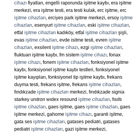
cihazı
fiyatları, engelli raporunda işitme kaybı, era işitme
merkezi, era işitme testi, era testi kulak, erc işitme, erc
işitme cihazları
, erciyes park işitme merkezi, ersoy
işitme
cihazları
, esenyurt
işitme cihazları
, eski
işitme cihazları
,
etfal
işitme cihazları
kadıköy, etfal
işitme cihazları
şişli,
evas
işitme cihazları
, evde isitme testi, evren
işitme
cihazları
, exsilent
işitme cihazı
, ezgi
işitme cihazları
,
fluktuan işitme kaybı, fm sistem
işitme cihazı
, fonax
işitme cihazı
, fonem
işitme cihazları
, fonksiyonel işitme
kaybı, fonksiyonel işitme kaybı testleri, fonksiyonel
işitme kayıpları, fonksiyonel tip işitme kaybı, frekans
duyma testi, frekans işitme, frekans
işitme cihazları
,
fındıkzade
işitme cihazları
merkezi, fındıkzade signia
starkey unıtron wıdex resound
işitme cihazları
, fısıltı
işitme cihazları
, gaes işitme, gaes
işitme cihazları
, gaes
işitme merkezi, gahome
işitme cihazı
, garanti işitme,
gata ses
işitme cihazları
, gatases pediatri, gatases
pediatri
işitme cihazları
, gazi işitme merkezi,