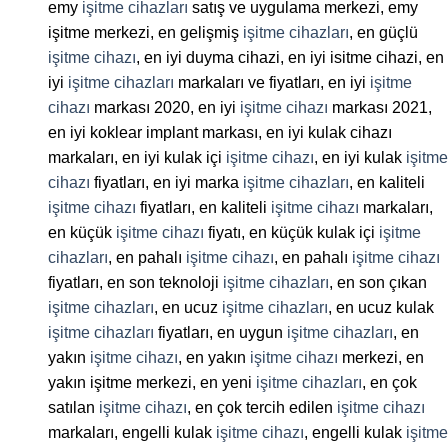
emy
işitme cihazları
satış ve uygulama merkezi, emy
işitme merkezi, en gelişmiş
işitme cihazları
, en güçlü
işitme cihazı
, en iyi duyma cihazi, en iyi isitme cihazi, en
iyi
işitme cihazları
markaları ve fiyatları, en iyi
işitme
cihazı
markası 2020, en iyi
işitme cihazı
markası 2021,
en iyi koklear implant markası, en iyi kulak cihazı
markaları, en iyi kulak içi
işitme cihazı
, en iyi kulak
işitme
cihazı
fiyatları, en iyi marka
işitme cihazları
, en kaliteli
işitme cihazı
fiyatları, en kaliteli
işitme cihazı
markaları,
en küçük
işitme cihazı
fiyatı, en küçük kulak içi
işitme
cihazları
, en pahalı
işitme cihazı
, en pahalı
işitme cihazı
fiyatları, en son teknoloji
işitme cihazları
, en son çıkan
işitme cihazları
, en ucuz
işitme cihazları
, en ucuz kulak
işitme cihazları
fiyatları, en uygun
işitme cihazları
, en
yakın
işitme cihazı
, en yakın
işitme cihazı
merkezi, en
yakın işitme merkezi, en yeni
işitme cihazları
, en çok
satılan
işitme cihazı
, en çok tercih edilen
işitme cihazı
markaları, engelli kulak
işitme cihazı
, engelli kulak
işitme