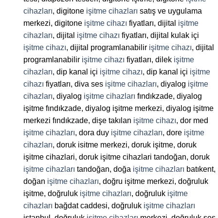
cihazları
, digitone
işitme cihazları
satış ve uygulama
merkezi, digitone
işitme cihazı
fiyatları, dijital
işitme
cihazları
, dijital
işitme cihazı
fiyatları, dijital kulak içi
işitme cihazı
, dijital programlanabilir
işitme cihazı
, dijital
programlanabilir
işitme cihazı
fiyatları, dilek
işitme
cihazları
, dip kanal içi
işitme cihazı
, dip kanal içi
işitme
cihazı
fiyatları, diva ses
işitme cihazları
, diyalog
işitme
cihazları
, diyalog
işitme cihazları
fındıkzade, diyalog
işitme fındıkzade, diyalog işitme merkezi, diyalog işitme
merkezi fındıkzade, dişe takılan
işitme cihazı
, dor med
işitme cihazları
, dora duy
işitme cihazları
, dore
işitme
cihazları
, doruk isitme merkezi, doruk işitme, doruk
işitme cihazlari, doruk işitme cihazlari tandoğan, doruk
işitme cihazları
tandoğan, doğa
işitme cihazları
batıkent,
doğan
işitme cihazları
, doğru işitme merkezi, doğruluk
işitme, doğruluk
işitme cihazları
, doğruluk
işitme
cihazları
bağdat caddesi, doğruluk
işitme cihazları
istanbul, doğruluk
işitme cihazları
merkezi, doğruluk ses