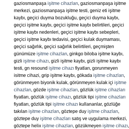
gaziosmanpaşa
işitme cihazları
, gaziosmanpaşa işitme
merkezi, gaziosmanpaşa işitme testi, geniz eti işitme
kaybı, geçici duyma bozukluğu, geçici duyma kaybı,
geçici işitme kaybı, geçici işitme kaybı belirtileri, geçici
işitme kaybı nedenleri, geçici işitme kaybı sebepleri,
geçici işitme kaybı tedavisi, geçici kulak duymaması,
geçici sağırlık, geçici sağırlık belirtileri, geçmişten
günümüze
işitme cihazları
, ginkgo biloba işitme kaybı,
gizli
işitme cihazı
, gizli işitme kaybı, gizli işitme kaybı
testi, gn resound
işitme cihazı
fiyatları, gorunmeyen
isitme cihazi, grip işitme kaybı, gökada
işitme cihazları
,
görünmeyen biyonik kulak, görünmeyen kulak içi
işitme
cihazları
, gözde
işitme cihazları
, gözlük
işitme cihazları
fiyatları, gözlük
işitme cihazı
, gözlük tipi
işitme cihazları
fiyatları, gözlük tipi
işitme cihazı
kullananlar, gözlüğe
takılan
işitme cihazları
, göztepe duy
işitme cihazları
,
göztepe duy
işitme cihazları
satış ve uygulama merkezi,
göztepe helix
işitme cihazları
, gözükmeyen
işitme cihazı
,