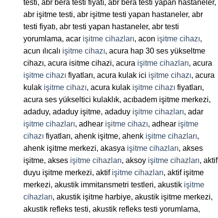
testi, abr bera testi fiyatı, abr bera testi yapan hastaneler,
abr işitme testi, abr işitme testi yapan hastaneler, abr
testi fiyatı, abr testi yapan hastaneler, abr testi
yorumlama, acar
işitme cihazları
, acon
işitme cihazı
,
acun ılıcalı
işitme cihazı
, acura hap 30 ses yükseltme
cihazı, acura isitme cihazi, acura
işitme cihazları
, acura
işitme cihazı
fiyatları, acura kulak ici
işitme cihazı
, acura
kulak
işitme cihazı
, acura kulak
işitme cihazı
fiyatları,
acura ses yükseltici kulaklık, acıbadem işitme merkezi,
adaduy, adaduy işitme, adaduy
işitme cihazları
, adar
işitme cihazları
, adhear
işitme cihazı
, adhear
işitme
cihazı
fiyatları, ahenk işitme, ahenk
işitme cihazları
,
ahenk işitme merkezi, akasya
işitme cihazları
, akses
işitme, akses
işitme cihazları
, aksoy
işitme cihazları
, aktif
duyu işitme merkezi, aktif
işitme cihazları
, aktif işitme
merkezi, akustik immitansmetri testleri, akustik
işitme
cihazları
, akustik işitme harbiye, akustik işitme merkezi,
akustik refleks testi, akustik refleks testi yorumlama,