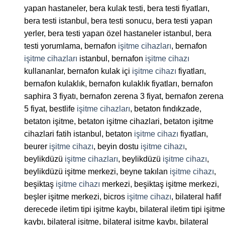
yapan hastaneler, bera kulak testi, bera testi fiyatları,
bera testi istanbul, bera testi sonucu, bera testi yapan
yerler, bera testi yapan özel hastaneler istanbul, bera
testi yorumlama, bernafon
işitme cihazları
, bernafon
işitme cihazları
istanbul, bernafon
işitme cihazı
kullananlar, bernafon kulak içi
işitme cihazı
fiyatları,
bernafon kulaklık, bernafon kulaklık fiyatları, bernafon
saphira 3 fiyatı, bernafon zerena 3 fiyat, bernafon zerena
5 fiyat, bestlife
işitme cihazları
, betaton fındıkzade,
betaton işitme, betaton işitme cihazlari, betaton işitme
cihazlari fatih istanbul, betaton
işitme cihazı
fiyatları,
beurer
işitme cihazı
, beyin dostu
işitme cihazı
,
beylikdüzü
işitme cihazları
, beylikdüzü
işitme cihazı
,
beylikdüzü işitme merkezi, beyne takılan
işitme cihazı
,
beşiktaş
işitme cihazı
merkezi, beşiktaş işitme merkezi,
beşler işitme merkezi, bicros
işitme cihazı
, bilateral hafif
derecede iletim tipi işitme kaybı, bilateral iletim tipi işitme
kaybı, bilateral işitme, bilateral işitme kaybı, bilateral