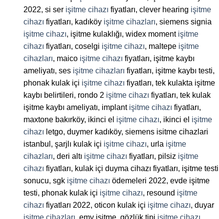
2022, si ser
işitme cihazı
fiyatları, clever hearing
işitme
cihazı
fiyatları, kadıköy
işitme cihazları
, siemens signia
işitme cihazı
, işitme kulaklığı, widex moment
işitme
cihazı
fiyatları, coselgi
işitme cihazı
, maltepe
işitme
cihazları
, maico
işitme cihazı
fiyatları, işitme kaybı
ameliyatı, ses
işitme cihazları
fiyatları, işitme kaybı testi,
phonak kulak içi
işitme cihazı
fiyatları, tek kulakta işitme
kaybı belirtileri, rondo 2
işitme cihazı
fiyatları, tek kulak
işitme kaybı ameliyatı, implant
işitme cihazı
fiyatları,
maxtone bakırköy, ikinci el
işitme cihazı
, ikinci el
işitme
cihazı
letgo, duymer kadıköy, siemens isitme cihazlari
istanbul, şarjlı kulak içi
işitme cihazı
, urla
işitme
cihazları
, deri altı
işitme cihazı
fiyatları, pilsiz
işitme
cihazı
fiyatları, kulak içi duyma cihazı fiyatları, işitme testi
sonucu, sgk
işitme cihazı
ödemeleri 2022, evde işitme
testi, phonak kulak içi
işitme cihazı
, resound
işitme
cihazı
fiyatları 2022, oticon kulak içi
işitme cihazı
, duyar
işitme cihazları
, emy işitme, gözlük tipi
işitme cihazı
,