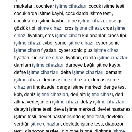
markaları, cochlear
işitme cihazları
, cocuk isitme testi,
cocuklarda isitme kaybi, cocuklarda isitme testi,
cocuklarda işitme kaybı, cofoe
işitme cihazı
, coselgi
gözlük tipi
işitme cihazı
, cros
işitme cihazı
, cros
işitme
cihazı
fiyatları, cros
işitme cihazı
kullananlar, cross tipi
işitme cihazı
, cyber sonic
işitme cihazı
, cyber sonic
işitme cihazı
fiyatları, cyber sonic plus
işitme cihazı
fiyatları, cıc
işitme cihazı
fiyatları, damla
işitme cihazları
,
damlam
işitme cihazları
, darbeye bağlı işitme kaybı,
defne
işitme cihazları
, delta
işitme cihazları
, demant
işitme cihazı
, demas
işitme cihazları
, demas
işitme
cihazları
fındıkzade, denge işitme merkezi, denge testi
kbb, deniz
işitme cihazları
, deri altı
işitme cihazı
, deri
altına yerleştirilen
işitme cihazı
, detay
işitme cihazları
,
detaylı işitme testi, deva işitme merkezi, devlet hastanesi
işitme testi, devlet hastanesinde işitme testi, devletin
verdiği
işitme cihazları
, devlette işitme testi, diapozon
testi, diapozon testleri, digitone işitme, digitone
işitme