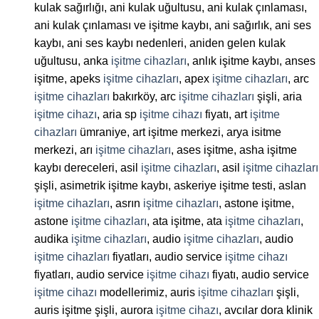
kulak sağırlığı, ani kulak uğultusu, ani kulak çınlaması,
ani kulak çınlaması ve işitme kaybı, ani sağırlık, ani ses
kaybı, ani ses kaybı nedenleri, aniden gelen kulak
uğultusu, anka
işitme cihazları
, anlık işitme kaybı, anses
işitme, apeks
işitme cihazları
, apex
işitme cihazları
, arc
işitme cihazları
bakırköy, arc
işitme cihazları
şişli, aria
işitme cihazı
, aria sp
işitme cihazı
fiyatı, art
işitme
cihazları
ümraniye, art işitme merkezi, arya isitme
merkezi, arı
işitme cihazları
, ases işitme, asha işitme
kaybı dereceleri, asil
işitme cihazları
, asil
işitme cihazları
şişli, asimetrik işitme kaybı, askeriye işitme testi, aslan
işitme cihazları
, asrın
işitme cihazları
, astone işitme,
astone
işitme cihazları
, ata işitme, ata
işitme cihazları
,
audika
işitme cihazları
, audio
işitme cihazları
, audio
işitme cihazları
fiyatları, audio service
işitme cihazı
fiyatları, audio service
işitme cihazı
fiyatı, audio service
işitme cihazı
modellerimiz, auris
işitme cihazları
şişli,
auris işitme şişli, aurora
işitme cihazı
, avcılar dora klinik