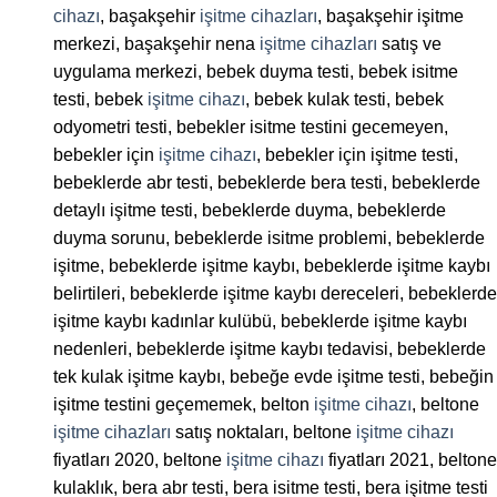
cihazı
, başakşehir
işitme cihazları
, başakşehir işitme
merkezi, başakşehir nena
işitme cihazları
satış ve
uygulama merkezi, bebek duyma testi, bebek isitme
testi, bebek
işitme cihazı
, bebek kulak testi, bebek
odyometri testi, bebekler isitme testini gecemeyen,
bebekler için
işitme cihazı
, bebekler için işitme testi,
bebeklerde abr testi, bebeklerde bera testi, bebeklerde
detaylı işitme testi, bebeklerde duyma, bebeklerde
duyma sorunu, bebeklerde isitme problemi, bebeklerde
işitme, bebeklerde işitme kaybı, bebeklerde işitme kaybı
belirtileri, bebeklerde işitme kaybı dereceleri, bebeklerde
işitme kaybı kadınlar kulübü, bebeklerde işitme kaybı
nedenleri, bebeklerde işitme kaybı tedavisi, bebeklerde
tek kulak işitme kaybı, bebeğe evde işitme testi, bebeğin
işitme testini geçememek, belton
işitme cihazı
, beltone
işitme cihazları
satış noktaları, beltone
işitme cihazı
fiyatları 2020, beltone
işitme cihazı
fiyatları 2021, beltone
kulaklık, bera abr testi, bera isitme testi, bera işitme testi