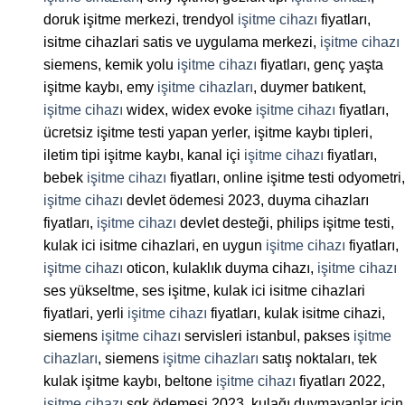
doruk işitme merkezi, trendyol
işitme cihazı
fiyatları,
isitme cihazlari satis ve uygulama merkezi,
işitme cihazı
siemens, kemik yolu
işitme cihazı
fiyatları, genç yaşta
işitme kaybı, emy
işitme cihazları
, duymer batıkent,
işitme cihazı
widex, widex evoke
işitme cihazı
fiyatları,
ücretsiz işitme testi yapan yerler, işitme kaybı tipleri,
iletim tipi işitme kaybı, kanal içi
işitme cihazı
fiyatları,
bebek
işitme cihazı
fiyatları, online işitme testi odyometri,
işitme cihazı
devlet ödemesi 2023, duyma cihazları
fiyatları,
işitme cihazı
devlet desteği, philips işitme testi,
kulak ici isitme cihazlari, en uygun
işitme cihazı
fiyatları,
işitme cihazı
oticon, kulaklık duyma cihazı,
işitme cihazı
ses yükseltme, ses işitme, kulak ici isitme cihazlari
fiyatlari, yerli
işitme cihazı
fiyatları, kulak isitme cihazi,
siemens
işitme cihazı
servisleri istanbul, pakses
işitme
cihazları
, siemens
işitme cihazları
satış noktaları, tek
kulak işitme kaybı, beltone
işitme cihazı
fiyatları 2022,
işitme cihazı
sgk ödemesi 2023, kulağı duymayanlar için