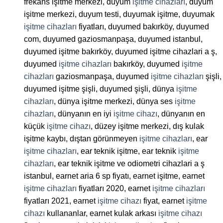
frekans işitme merkezi, duyum
işitme cihazları
, duyum
işitme merkezi, duyum testi, duyumak işitme, duyumak
işitme cihazları
fiyatları, duyumed bakırköy, duyumed
com, duyumed gaziosmanpaşa, duyumed istanbul,
duyumed işitme bakırköy, duyumed işitme cihazlari a ş,
duyumed
işitme cihazları
bakırköy, duyumed
işitme
cihazları
gaziosmanpaşa, duyumed
işitme cihazları
şişli,
duyumed işitme şişli, duyumed şişli, dünya
işitme
cihazları
, dünya işitme merkezi, dünya ses
işitme
cihazları
, dünyanın en iyi
işitme cihazı
, dünyanın en
küçük
işitme cihazı
, düzey işitme merkezi, dış kulak
işitme kaybı, dıştan görünmeyen
işitme cihazları
, ear
işitme cihazları
, ear teknik işitme, ear teknik
işitme
cihazları
, ear teknik işitme ve odiometri cihazlari a ş
istanbul, earnet aria 6 sp fiyatı, earnet işitme, earnet
işitme cihazları
fiyatları 2020, earnet
işitme cihazları
fiyatları 2021, earnet
işitme cihazı
fiyat, earnet
işitme
cihazı
kullananlar, earnet kulak arkası
işitme cihazı