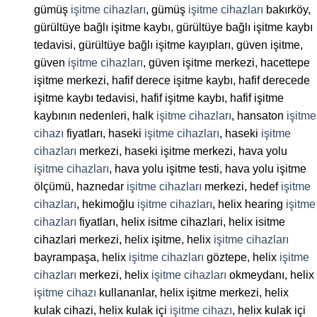
gümüş
işitme cihazları
, gümüş
işitme cihazları
bakırköy,
gürültüye bağlı işitme kaybı, gürültüye bağlı işitme kaybı
tedavisi, gürültüye bağlı işitme kayıpları, güven işitme,
güven
işitme cihazları
, güven işitme merkezi, hacettepe
işitme merkezi, hafif derece işitme kaybı, hafif derecede
işitme kaybı tedavisi, hafif işitme kaybı, hafif işitme
kaybının nedenleri, halk
işitme cihazları
, hansaton
işitme
cihazı
fiyatları, haseki
işitme cihazları
, haseki
işitme
cihazları
merkezi, haseki işitme merkezi, hava yolu
işitme cihazları
, hava yolu işitme testi, hava yolu işitme
ölçümü, haznedar
işitme cihazları
merkezi, hedef
işitme
cihazları
, hekimoğlu
işitme cihazları
, helix hearing
işitme
cihazları
fiyatları, helix isitme cihazlari, helix isitme
cihazlari merkezi, helix işitme, helix
işitme cihazları
bayrampaşa, helix
işitme cihazları
göztepe, helix
işitme
cihazları
merkezi, helix
işitme cihazları
okmeydanı, helix
işitme cihazı
kullananlar, helix işitme merkezi, helix
kulak cihazi, helix kulak içi
işitme cihazı
, helix kulak içi