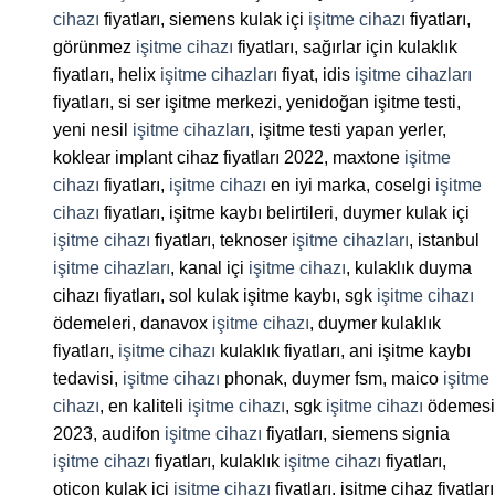
cihazı
fiyatları, siemens kulak içi
işitme cihazı
fiyatları,
görünmez
işitme cihazı
fiyatları, sağırlar için kulaklık
fiyatları, helix
işitme cihazları
fiyat, idis
işitme cihazları
fiyatları, si ser işitme merkezi, yenidoğan işitme testi,
yeni nesil
işitme cihazları
, işitme testi yapan yerler,
koklear implant cihaz fiyatları 2022, maxtone
işitme
cihazı
fiyatları,
işitme cihazı
en iyi marka, coselgi
işitme
cihazı
fiyatları, işitme kaybı belirtileri, duymer kulak içi
işitme cihazı
fiyatları, teknoser
işitme cihazları
, istanbul
işitme cihazları
, kanal içi
işitme cihazı
, kulaklık duyma
cihazı fiyatları, sol kulak işitme kaybı, sgk
işitme cihazı
ödemeleri, danavox
işitme cihazı
, duymer kulaklık
fiyatları,
işitme cihazı
kulaklık fiyatları, ani işitme kaybı
tedavisi,
işitme cihazı
phonak, duymer fsm, maico
işitme
cihazı
, en kaliteli
işitme cihazı
, sgk
işitme cihazı
ödemesi
2023, audifon
işitme cihazı
fiyatları, siemens signia
işitme cihazı
fiyatları, kulaklık
işitme cihazı
fiyatları,
oticon kulak içi
işitme cihazı
fiyatları, işitme cihaz fiyatları