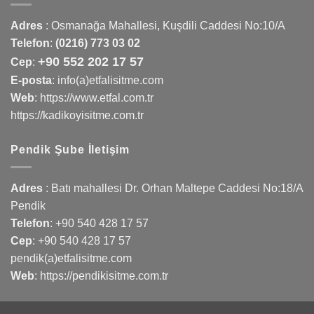
Adres
:
Osmanağa Mahallesi, Kuşdili Caddesi No:10/A
Telefon
:
(0216) 773 03 02
+90 552 202 17 57
Cep
:
E-posta
: info(a)etfalisitme.com
Web
:
https://www.etfal.com.tr
https://kadikoyisitme.com.tr
Pendik Şube İletişim
Adres
: Batı mahallesi Dr. Orhan Maltepe Caddesi No:18/A
Pendik
Telefon
:
+90 540 428 17 57
Cep
:
+90 540 428 17 57
pendik(a)etfalisitme.com
Web
:
https://pendikisitme.com.tr