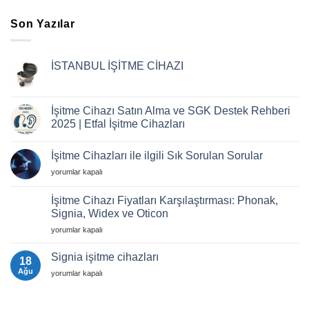
Son Yazılar
İSTANBUL İŞİTME CİHAZI
Yorum
yok
İSTANBUL
İŞİTME
İşitme Cihazı Satın Alma ve SGK Destek Rehberi
CİHAZI
2025 | Etfal İşitme Cihazları
Yorum
yok
İşitme Cihazları ile ilgili Sık Sorulan Sorular
İşitme
Cihazı
İşitme
yorumlar kapalı
Satın
Alma
Cihazları
ve
ile
İşitme Cihazı Fiyatları Karşılaştırması: Phonak,
SGK
ilgili
Destek
Signia, Widex ve Oticon
Rehberi
Sık
2025
İşitme
Sorulan
yorumlar kapalı
|
Cihazı
Sorular
Etfal
Fiyatları
için
İşitme
Signia işitme cihazları
18
Cihazları
Karşılaştırması:
Ağu
Signia
yorumlar kapalı
Phonak,
işitme
Signia,
cihazları
Widex
için