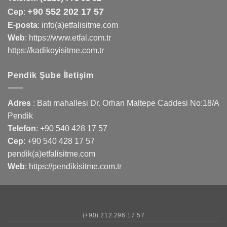
+90 552 202 17 57
Cep
:
E-posta
: info(a)etfalisitme.com
Web
:
https://www.etfal.com.tr
https://kadikoyisitme.com.tr
Pendik Şube İletişim
Adres
: Batı mahallesi Dr. Orhan Maltepe Caddesi No:18/A
Pendik
Telefon
:
+90 540 428 17 57
Cep
:
+90 540 428 17 57
pendik(a)etfalisitme.com
Web
:
https://pendikisitme.com.tr
(+90) 212 296 17 57