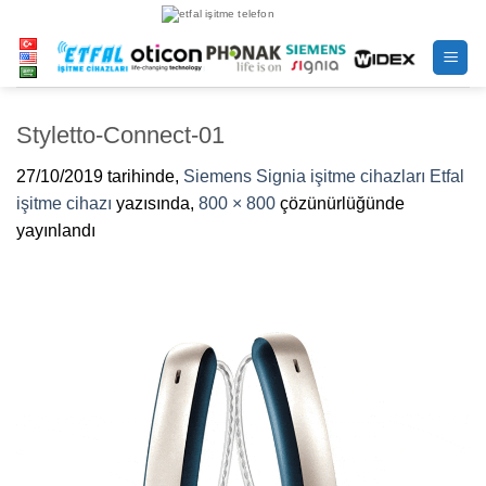
İçeriğe
atla
Styletto-Connect-01
27/10/2019
tarihinde,
Siemens Signia işitme cihazları Etfal
işitme cihazı
yazısında,
800 × 800
çözünürlüğünde
yayınlandı