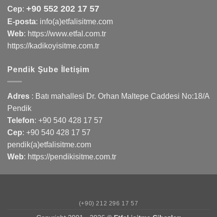
+90 552 202 17 57
Cep
:
E-posta
: info(a)etfalisitme.com
Web
:
https://www.etfal.com.tr
https://kadikoyisitme.com.tr
Pendik Şube İletişim
Adres
: Batı mahallesi Dr. Orhan Maltepe Caddesi No:18/A
Pendik
Telefon
:
+90 540 428 17 57
Cep
:
+90 540 428 17 57
pendik(a)etfalisitme.com
Web
:
https://pendikisitme.com.tr
(+90) 212 296 17 57