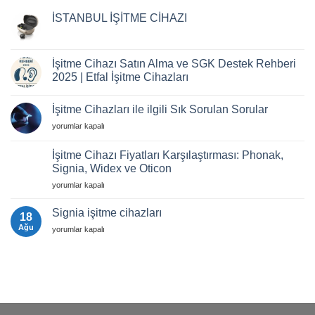
İSTANBUL İŞİTME CİHAZI
Yorum
yok
İSTANBUL
İŞİTME
İşitme Cihazı Satın Alma ve SGK Destek Rehberi
CİHAZI
2025 | Etfal İşitme Cihazları
Yorum
yok
İşitme Cihazları ile ilgili Sık Sorulan Sorular
İşitme
Cihazı
İşitme
yorumlar kapalı
Satın
Alma
Cihazları
ve
ile
İşitme Cihazı Fiyatları Karşılaştırması: Phonak,
SGK
ilgili
Destek
Signia, Widex ve Oticon
Rehberi
Sık
2025
İşitme
Sorulan
yorumlar kapalı
|
Cihazı
Sorular
Etfal
Fiyatları
için
İşitme
Signia işitme cihazları
18
Cihazları
Karşılaştırması:
Ağu
Signia
yorumlar kapalı
Phonak,
işitme
Signia,
cihazları
Widex
için
ve
Oticon
için