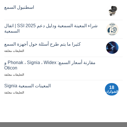
اسطنبول السمع
لا
تعلي
اسط
الس
شراء المعينة السمعية ودليل دعم SSI 2025 | اتفال
السمعية
لا
تعلي
كثيرا ما يتم طرح أسئلة حول أجهزة السمع
شرا
المع
لطرح
التعليقات مغلقة
السم
ودلي
الأسئلة
دعم
المتداولة
مقارنة أسعار السمع: Phonak ، Signia ، Widex و
SSI
حول
025
Oticon
أدوات
|
اتفا
مقارنة
السمع
التعليقات مغلقة
السم
أسعار
أجهزة
المعينات السمعية Signia
18
السمع:
الشوكران
لأجهزة
التعليقات مغلقة
Phonak
السمع
و
Signia
Signia
و
Widex
و
Oticon