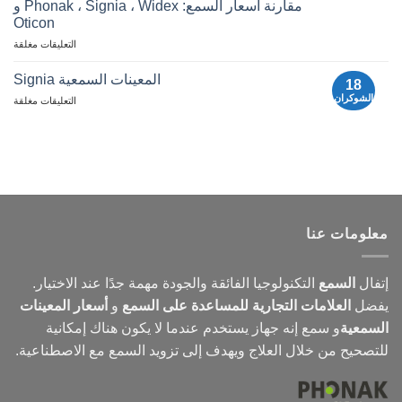
مقارنة أسعار السمع: Phonak ، Signia ، Widex و
SSI
حول
025
Oticon
أدوات
|
اتفا
مقارنة
السمع
التعليقات مغلقة
السم
أسعار
أجهزة
المعينات السمعية Signia
18
السمع:
الشوكران
لأجهزة
التعليقات مغلقة
Phonak
السمع
و
Signia
Signia
و
Widex
و
Oticon
معلومات عنا
إتفال
السمع
التكنولوجيا الفائقة والجودة مهمة جدًا عند الاختيار.
يفضل
العلامات التجارية للمساعدة على السمع
و
أسعار المعينات
السمعية
و
سمع
إنه جهاز يستخدم عندما لا يكون هناك إمكانية
للتصحيح من خلال العلاج ويهدف إلى تزويد السمع مع الاصطناعية.