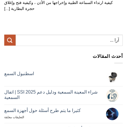
كيفية ارتداء السماعة الطبية وإخراجها من الأذن ، وكيفية فتح وإغلاق
حجرة البطارية [...]
أحدث المقالات
اسطنبول السمع
لا
تعلي
اسط
الس
شراء المعينة السمعية ودليل دعم SSI 2025 | اتفال
السمعية
لا
تعلي
كثيرا ما يتم طرح أسئلة حول أجهزة السمع
شرا
المع
لطرح
التعليقات مغلقة
السم
ودلي
الأسئلة
دعم
المتداولة