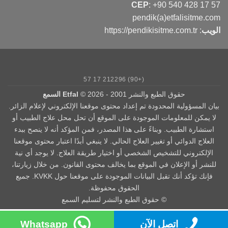
CEP
:
+90 540 428 17 57
pendik(a)etfalisitme.com
الويب
:
https://pendikisitme.com.tr
(+90) 212296 17 57
حقوق الطبع والنشر 2001 - 2026 ©
Etfal السمع
بيان المسؤولية المحدودة تم إعداد محتوى موقعنا الإلكتروني لإعلام الزائر.
لا يمكن للمعلومات الموجودة على الموقع أن تحل محل علاج الطبيب أو
استشارة الطبيب. وبناءً على هذا المصدر، فمن المؤكد أنه لا ينصح ببدء
العلاج الدوائي أو تغيير العلاج الحالي. لا ينبغي أبدًا اعتبار محتوى موقعنا
الإلكتروني للتشخيص الشخصي أو اختيار طريقة العلاج. لا يوجد أي نية
للنشر أو الإعلان في الموقع بما يخالف محتوى القانون. من خلال زيارتنا،
فإنك تؤكد أنك تقبل البيانات الموجودة على موقعنا حول KVKK. جميع
الحقوق محفوظة.
© حقوق الطبع والنشر لتسليم السمع
اتصل الآن
Whatsapp