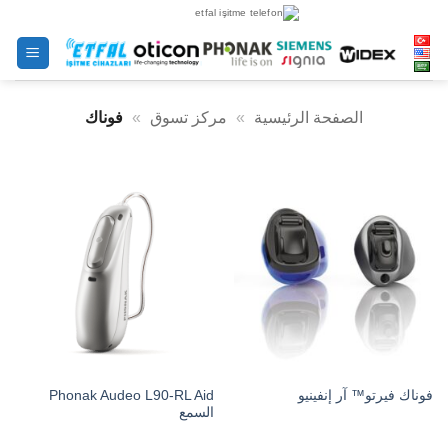
خطى
لى
لمحتوى
الصفحة الرئيسية
»
مركز تسوق
»
فوناك
Phonak Audeo L90-RL Aid
فوناك فيرتو™ آر إنفينيو
السمع