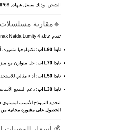
الشحن، وذلك بفضل شهادة IP68.
🔹مقارنة مسلسلات ف
تقدم عائلة Phonak Naida Lumity 4 مستويات أداء وفقًا للاحتياجات المختلفة:
نايدا L90 اب:
تكنولوجيا متميزة، 
نايدا L70 اب:
حل متوازن مع ميز
نايدا L50 اب:
أداء مثالي للاستخدا
نايدا L30 اب:
دعم السمع الأساس
لتحديد النموذج الأنسب لمستوى 
الحصول على مشورة مجانية من خب