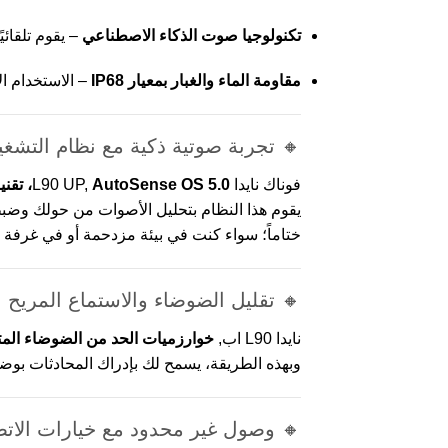
تكنولوجيا صوت الذكاء الاصطناعي
– يقوم تلقائ
مقاومة الماء والغبار بمعيار IP68
– الاستخدام ا
🔸 تجربة صوتية ذكية مع نظام التشغيل oSense OS 5.0
فوناك نايدا L90 UP,
AutoSense OS 5.0، تقنية معالجة الصوت الأكثر تقدمًا من Phonak
يقوم هذا النظام بتحليل الأصوات من حولك وضبطها 
ختاماً؛ سواء كنت في بيئة مزدحمة أو في غرفة 
🔸 تقليل الضوضاء والاستماع المريح
نايدا L90 اب,
خوارزميات الحد من الضوضاء الم
وبهذه الطريقة، يسمح لك بإدراك المحادثات بوضو
🔸 وصول غير محدود مع خيارات الاتص