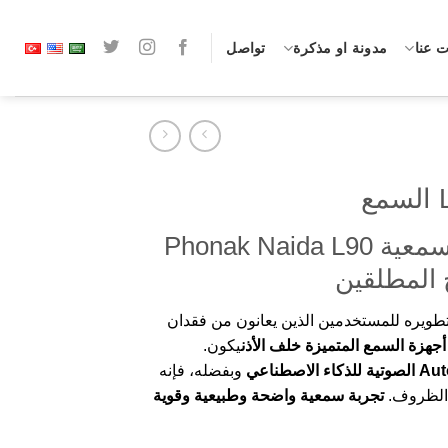
 عنا
مدونة او مذكرة
تواصل
🎧 ميزات المعينة السمعية Phonak Naida L90
طويره للمستخدمين الذين يعانون من فقدان
جهزة السمع المتميزة خلف الأذن
يكون.
وبفضله، فإنه
ع الظروف.
تجربة سمعية واضحة وطبيعية وقوية