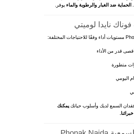
الحماية ضد الغبار والرطوبة والماء
يوفر.
وناك نايدا لوميتي
أقصى قدر من الأداء
ات متطورة
م اليومي
ي
فقدان السمع لديك وأسلوب حياتك
يمكنك
رائنا.
💰 أسعار المعينات السمعية Phonak Naida