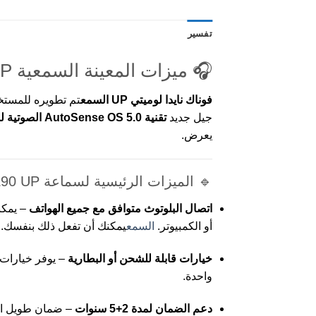
تفسير
🎧 ميزات المعينة السمعية Phonak Naida L90 UP - القوة والوضوح المطلقين
فوناك نايدا لوميتي UP السمع
تم تطويره للمستخد
جيل جديد
تقنية AutoSense OS 5.0 الصوتية للذكاء الاصطناعي
يعرض.
🔹 الميزات الرئيسية لسماعة Phonak Naida L90 UP
اتصال البلوتوث متوافق مع جميع الهواتف
– يمكن
أو الكمبيوتر.
السمع
يمكنك أن تفعل ذلك بنفسك.
خيارات قابلة للشحن أو البطارية
واحدة.
دعم الضمان لمدة 2+5 سنوات
– ضمان طويل الأ