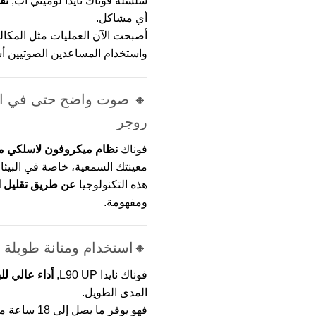
سلسلة فوناك نايدا لوميتي اب,
تق
أي مشاكل.
أصبحت الآن العمليات مثل المكالم
واستخدام المساعدين الصوتيين أس
🔸 صوت واضح حتى في الب
روجر
فوناك
نظام ميكروفون لاسلكي م
معينتك السمعية، خاصة في البيئا
هذه التكنولوجيا
عن طريق تقليل ا
ومفهومة.
🔸استخدام ومتانة طويلة ا
فوناك نايدا L90 UP,
أداء عالي لل
المدى الطويل.
فهو يوفر ما 