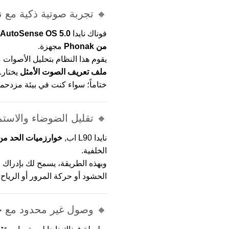
🔸 تجربة صوتية ذكية مع نظام التشغي
فوناك نايدا L90 UP,
من Phonak
مجهزة.
يقوم هذا النظام بتحليل الأصوات م
ملف تعريف الصوت الأمثل
يختار.
ختاماً؛ سواء كنت في بيئة مزدحم
🔸 تقليل الضوضاء والاستم
نايدا L90 اب,
خوارزميات الحد من
الخلفية.
وبهذه الطريقة، يسمح لك بإدراك 
الحشود أو حركة المرور أو الرياح.
🔸 وصول غير محدود مع خي