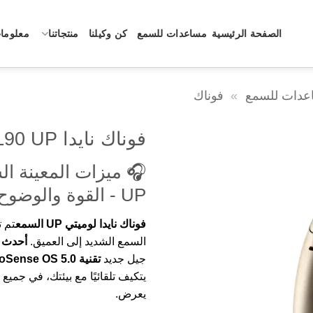
الصفحة الرئيسية
مساعدات للسمع
كن وكيلنا
منتجاتنا
معلومات
عدات للسمع
»
فوناك
فوناك نايدا L90 UP السمع
UP - القوة والوضوح المطلقين
فوناك نايدا لوميتي UP السمع
تم ت
السمع الشديد إلى العميق.
أحدث أ
جيل جديد
تقنية AutoSense OS 5.0 الصوتية للذكاء الاصطناعي
يتكيف تلقائيًا مع بيئتك، في جمي
يعرض.