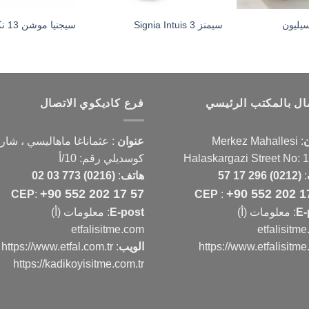
سيليون
سيمنز Signia Intuis 3
سيجنيا موشن 13 نكس
صال بالمكتب الرئيسي
فرع كاديكوي الاتصال
ن
:
Merkez Mahallesi
عنوان
:
عثماناغا ماهاليسي ، شار
Halaskargazi Street No: 
كوسديلي رقم: 10/أ
:
(0212) 296 17 57
هاتف
:
(0216) 773 03 02
+90 552 202 17 57
+90 552 202 1
CEP
:
CEP
:
E-
: معلومات (أ)
E-post
: معلومات (أ)
etfalisitme.com
etfalisitm
https://www.etfalisitm
الويب
:
https://www.etfal.com.tr
https://kadikoyisitme.com.tr