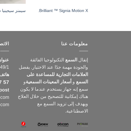
Brilliant ™ Signia Motion X.
سيمنز سيجينيا 
معلومات عنا
الات
إتفال
السمع
التكنولوجيا الفائقة
عنوا
والجودة مهمة جدًا عند الاختيار. يفضل
149/1
العلامات التجارية للمساعدة على
هاتف
السمع
و
أسعار المعينات السمعية
و
7 57
سمع
إنه جهاز يستخدم عندما لا يكون
post
هناك إمكانية للتصحيح من خلال العلاج
e.com
ويهدف إلى تزويد السمع مع
e.com
الاصطناعية.