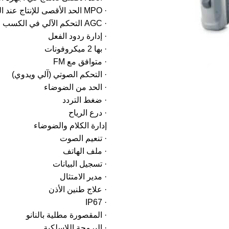
· MPO الحد الأقصى للإنتاج عند التردد المنخفض
· AGC التحكم الآلي في الكسب
· إدارة ردود الفعل
· بها 2 ميكروفونات
· متوافق مع FM
· التحكم الصوتي (آلي ويدوي)
· الحد من الضوضاء
· ضغط التردد
· درع الرياح
إدارة الكلام والضوضاء
· تنعيم الصوت
· ملف الهاتف
· تسجيل البيانات
· مدير الامتثال
· علاج طنين الأذن
· IP67
· المقصورة مطلية بالنانو
· البرمجة اللاسلكية