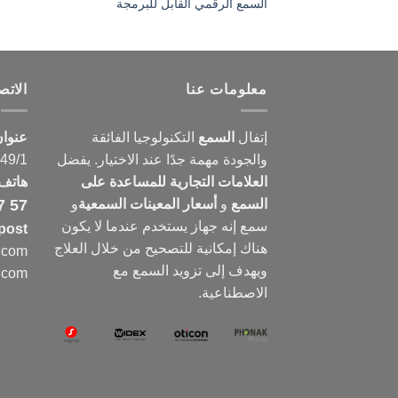
السمع الرقمي القابل للبرمجة
معلومات عنا
الات
إتفال
السمع
التكنولوجيا الفائقة
عنوا
والجودة مهمة جدًا عند الاختيار. يفضل
149/1
العلامات التجارية للمساعدة على
هاتف
السمع
و
أسعار المعينات السمعية
و
7 57
سمع
إنه جهاز يستخدم عندما لا يكون
post
هناك إمكانية للتصحيح من خلال العلاج
e.com
ويهدف إلى تزويد السمع مع
e.com
الاصطناعية.