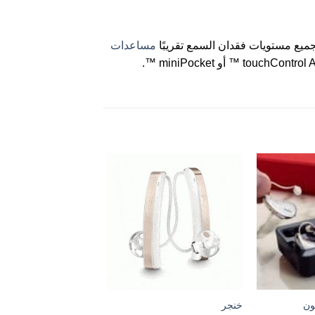
مساعدات
ون
خنجر
سيمنز إشارات الحركة 1PX