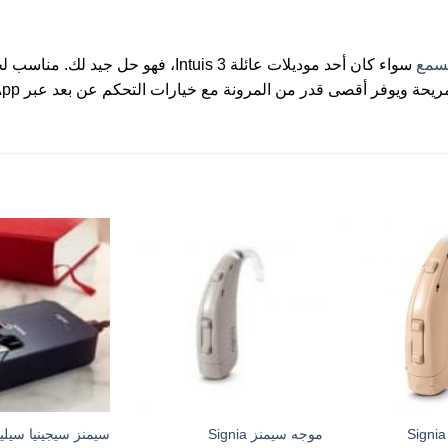
سمع
سواء كان أحد موديلات عائلة Intuis 3، فهو حل جيد لك. مناسب لجميع مستويات فقدان السمع تقريبًا
ى قدر من المرونة مع خيارات التحكم عن بعد عبر touchControl App ™ أو miniPocket ™.
موجه سيمنز Signia
سيمنز سيجينيا سيلي