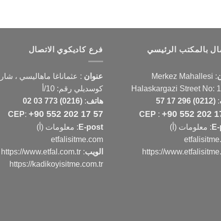
صال بالمكتب الرئيسي
فرع كاديكوي الاتصال
ن
:
Merkez Mahallesi
عنوان
:
عثماناغا ماهاليسي ، شار
Halaskargazi Street No: 
كوسديلي رقم: 10/أ
:
(0212) 296 17 57
هاتف
:
(0216) 773 03 02
+90 552 202 17 57
+90 552 202 1
CEP
:
CEP
:
E-
: معلومات (أ)
E-post
: معلومات (أ)
etfalisitme.com
etfalisitm
https://www.etfalisitm
الويب
:
https://www.etfal.com.tr
https://kadikoyisitme.com.tr