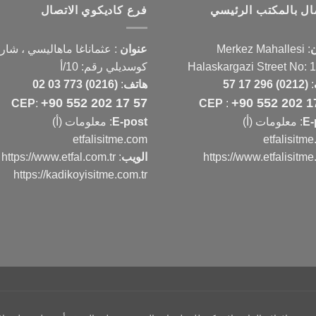
صال بالمكتب الرئيسي
فرع كاديكوي الاتصال
ن
:
Merkez Mahallesi
عنوان
:
عثماناغا ماهاليسي ، شار
Halaskargazi Street No: 
كوسديلي رقم: 10/أ
:
(0212) 296 17 57
هاتف
:
(0216) 773 03 02
+90 552 202 17 57
+90 552 202 1
CEP
:
CEP
:
E-
: معلومات (أ)
E-post
: معلومات (أ)
etfalisitme.com
etfalisitm
https://www.etfalisitm
الويب
:
https://www.etfal.com.tr
https://kadikoyisitme.com.tr