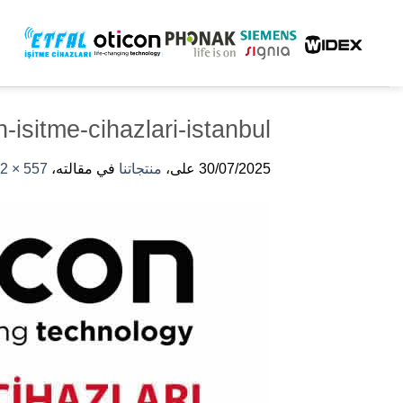
خطى
لى
لمحتوى
n-isitme-cihazlari-istanbul
30/07/2025
على،
منتجاتنا
في مقالته،
557 × 452