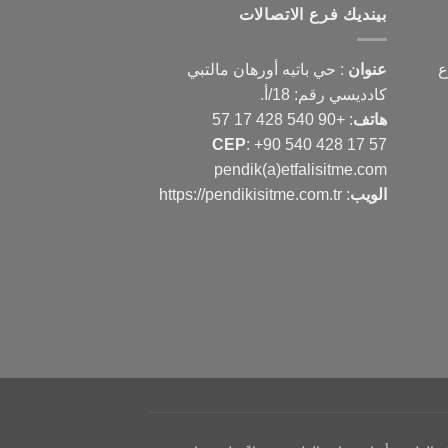
بينديك فرع الاتصالات
ع
عنوان
: حي باتيه أورهان مالتبي
كادديسي رقم: 18/أ.
هاتف
:
+90 540 428 17 57
CEP
:
+90 540 428 17 57
pendik(a)etfalisitme.com
الويب
:
https://pendikisitme.com.tr