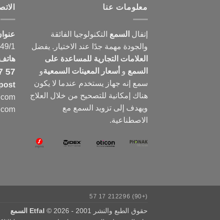
معلومات عنا
الات
إتفال
السمع
التكنولوجيا الفائقة
عنوا
والجودة مهمة جدًا عند الاختيار. يفضل
149/1
العلامات التجارية للمساعدة على
هاتف
السمع
و
أسعار المعينات السمعية
و
7 57
سمع
إنه جهاز يستخدم عندما لا يكون
post
هناك إمكانية للتصحيح من خلال العلاج
e.com
ويهدف إلى تزويد السمع مع
e.com
الاصطناعية.
(+90) 212296 17 57
حقوق الطبع والنشر 2001 - 2026 ©
Etfal السمع