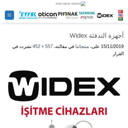
خطى
لى
لمحتوى
أجهزة التدفئة Widex
15/11/2019
على،
منتجاتنا
في مقالته،
557 × 452
نشرت في
القرار