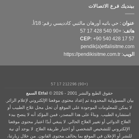
بينديك فرع الاتصالات
عنوان
: حي باتيه أورهان مالتبي كادديسي رقم: 18/أ.
هاتف
:
+90 540 428 17 57
CEP
:
+90 540 428 17 57
pendik(a)etfalisitme.com
الويب
:
https://pendikisitme.com.tr
(+90) 212296 17 57
حقوق الطبع والنشر 2001 - 2026 ©
Etfal السمع
بيان المسؤولية المحدودة تم إعداد محتوى موقعنا الإلكتروني لإعلام الزائر.
لا يمكن للمعلومات الموجودة على الموقع أن تحل محل علاج الطبيب أو
استشارة الطبيب. وبناءً على هذا المصدر، فمن المؤكد أنه لا ينصح ببدء
العلاج الدوائي أو تغيير العلاج الحالي. لا ينبغي أبدًا اعتبار محتوى موقعنا
الإلكتروني للتشخيص الشخصي أو اختيار طريقة العلاج. لا يوجد أي نية
للنشر أو الإعلان في الموقع بما يخالف محتوى القانون. من خلال زيارتنا،