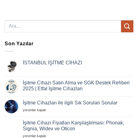
Son Yazılar
İSTANBUL İŞİTME CİHAZI
Yorum
yok
İSTANBUL
İŞİTME
İşitme Cihazı Satın Alma ve SGK Destek Rehberi
CİHAZI
2025 | Etfal İşitme Cihazları
Yorum
yok
İşitme Cihazları ile ilgili Sık Sorulan Sorular
İşitme
Cihazı
İşitme
yorumlar kapalı
Satın
Alma
Cihazları
ve
ile
İşitme Cihazı Fiyatları Karşılaştırması: Phonak,
SGK
ilgili
Destek
Signia, Widex ve Oticon
Rehberi
Sık
2025
İşitme
Sorulan
yorumlar kapalı