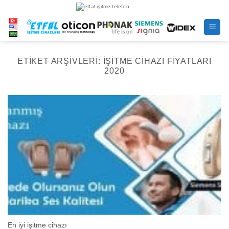
İçeriğe
atla
ETIKET ARŞIVLERI:
IŞITME CIHAZI FIYATLARI
2020
En iyi işitme cihazı