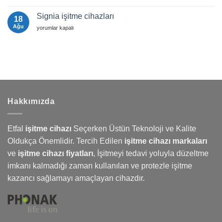
|
Cihazı
Sorular
Etfal
Fiyatları
için
İşitme
Signia işitme cihazları
18
Cihazları
Karşılaştırması:
Ağu
Signia
yorumlar kapalı
Phonak,
işitme
Signia,
cihazları
Widex
için
ve
Oticon
için
Hakkımızda
Etfal
işitme cihazı
Seçerken Üstün Teknoloji ve Kalite
Oldukça Önemlidir. Tercih Edilen
işitme cihazı markaları
ve
işitme cihazı fiyatları
,
İşitmeyi
tedavi yoluyla düzeltme
imkanı kalmadığı zaman kullanılan ve protezle işitme
kazancı sağlamayı amaçlayan cihazdır.