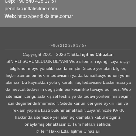
Cep
:
+90 540 428 17 57
pendik(a)etfalisitme.com
Web
:
https://pendikisitme.com.tr
(+90) 212 296 17 57
Copyright 2001 - 2026 ©
Etfal işitme Cihazları
SINIRLI SORUMLULUK BEYANI Web sitemizin içeriği, ziyaretçiyi
bilgilendirmeye yönelik hazırlanmıştır. Sitede yer alan bilgiler,
hiçbir zaman bir hekim tedavisinin ya da konsültasyonunun yerini
alamaz. Bu kaynaktan yola çıkarak, ilaç tedavisine başlanması ya
da mevcut tedavinin değiştirilmesi kesinlikte tavsiye edilmez. Web
sitemizin içeriği, asla kişisel teşhis ya da tedavi yönteminin seçimi
için değerlendirilmemelidir. Sitede kanun içeriğine aykırı ilan ve
reklam yapma kastı bulunmamaktadır. Ziyaretinizde KVKK
hakkında sitemizde yer alan açıklamaları kabul ettiğinizi
onaylamış olmaktasınız. Tüm hakları saklıdır.
© Telif Hakkı Etfal İşitme Cihazları