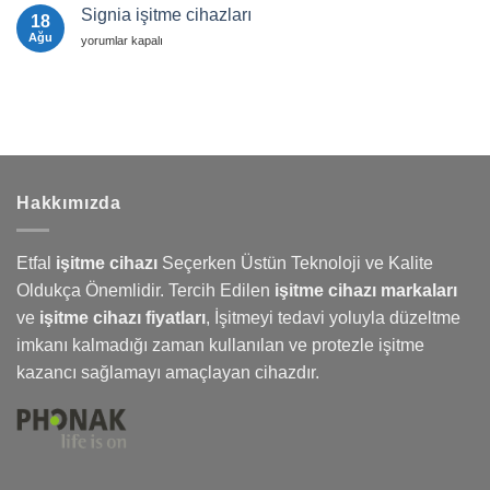
Fiyatları
için
İşitme
Signia işitme cihazları
18
Cihazları
Karşılaştırması:
Ağu
Signia
yorumlar kapalı
Phonak,
işitme
Signia,
cihazları
Widex
için
ve
Oticon
için
Hakkımızda
Etfal
işitme cihazı
Seçerken Üstün Teknoloji ve Kalite
Oldukça Önemlidir. Tercih Edilen
işitme cihazı markaları
ve
işitme cihazı fiyatları
,
İşitmeyi
tedavi yoluyla düzeltme
imkanı kalmadığı zaman kullanılan ve protezle işitme
kazancı sağlamayı amaçlayan cihazdır.