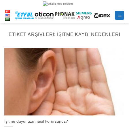
İçeriğe
atla
ETIKET ARŞIVLERI:
IŞITME KAYBI NEDENLERI
İşitme duyunuzu nasıl korursunuz?