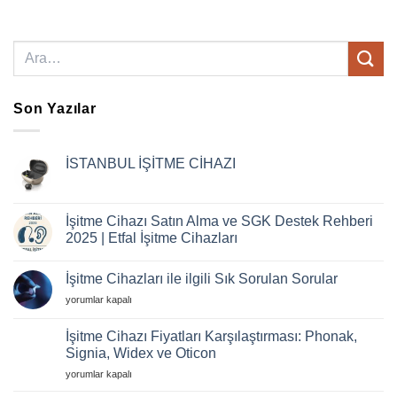
Son Yazılar
İSTANBUL İŞİTME CİHAZI
Yorum
yok
İSTANBUL
İŞİTME
İşitme Cihazı Satın Alma ve SGK Destek Rehberi
CİHAZI
2025 | Etfal İşitme Cihazları
Yorum
yok
İşitme Cihazları ile ilgili Sık Sorulan Sorular
İşitme
Cihazı
İşitme
yorumlar kapalı
Satın
Alma
Cihazları
ve
ile
İşitme Cihazı Fiyatları Karşılaştırması: Phonak,
SGK
ilgili
Destek
Signia, Widex ve Oticon
Rehberi
Sık
2025
İşitme
Sorulan
yorumlar kapalı
|
Cihazı
Sorular
Etfal