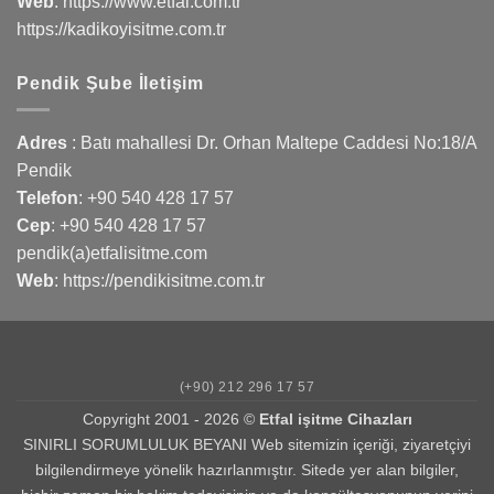
Web
:
https://www.etfal.com.tr
https://kadikoyisitme.com.tr
Pendik Şube İletişim
Adres
: Batı mahallesi Dr. Orhan Maltepe Caddesi No:18/A
Pendik
Telefon
:
+90 540 428 17 57
Cep
:
+90 540 428 17 57
pendik(a)etfalisitme.com
Web
:
https://pendikisitme.com.tr
(+90) 212 296 17 57
Copyright 2001 - 2026 ©
Etfal işitme Cihazları
SINIRLI SORUMLULUK BEYANI Web sitemizin içeriği, ziyaretçiyi
bilgilendirmeye yönelik hazırlanmıştır. Sitede yer alan bilgiler,