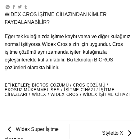
WIDEX CROS İŞİTME CİHAZINDAN KİMLER
FAYDALANABİLİR?
Eğer tek kulağınızda işitme kaybı varsa ve diğer kulağınız
normal işitiyorsa Widex Cros sizin için uygundur. Cros
işitme çözümü aynı zamanda işiten kulağınızla
eşleştirilerekte kullanılabilir. Bu teknoloji BİCROS
çözümleri olarakta bilinir.
ETIKETLER:
BICROS ÇÖZÜMÜ / CROS ÇÖZÜMÜ /
EKOSUZ MÜKEMMEL SES / IŞITME CIHAZI / IŞITME
CIHAZLARI / WIDEX / WIDEX CROS / WIDEX IŞITME CIHAZI
Widex Super İşitme
Styletto X